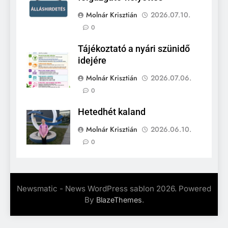
Molnár Krisztián
2026.07.10.
0
Tájékoztató a nyári szünidő
idejére
Molnár Krisztián
2026.07.06.
0
Hetedhét kaland
Molnár Krisztián
2026.06.10.
0
Newsmatic - News WordPress sablon 2026. Powered
By
.
BlazeThemes