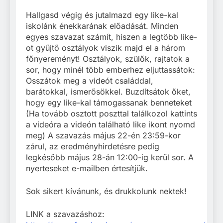
Hallgasd végig és jutalmazd egy like-kal
iskolánk énekkarának előadását. Minden
egyes szavazat számít, hiszen a legtöbb like-
ot gyűjtő osztályok viszik majd el a három
főnyereményt! Osztályok, szülők, rajtatok a
sor, hogy minél több emberhez eljuttassátok:
Osszátok meg a videót családdal,
barátokkal, ismerősökkel. Buzdítsátok őket,
hogy egy like-kal támogassanak benneteket
(Ha tovább osztott poszttal találkozol kattints
a videóra a videón található like ikont nyomd
meg) A szavazás május 22-én 23:59-kor
zárul, az eredményhirdetésre pedig
legkésőbb május 28-án 12:00-ig kerül sor. A
nyerteseket e-mailben értesítjük.
Sok sikert kívánunk, és drukkolunk nektek!
LINK a szavazáshoz: