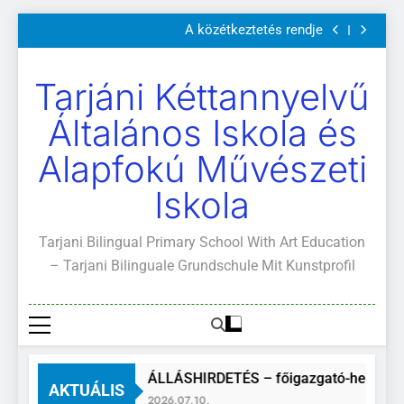
Szülői értekezletek 2026. május 04-14.
Ugrás
A közétkeztetés rendje
a
Kötelező és ajánlott olvasmányok
A Mi Világunk!
tartalomra
Szülői értekezletek 2026. május 04-14.
Tarjáni Kéttannyelvű
A közétkeztetés rendje
Kötelező és ajánlott olvasmányok
Általános Iskola és
A Mi Világunk!
Alapfokú Művészeti
Iskola
Tarjani Bilingual Primary School With Art Education
– Tarjani Bilinguale Grundschule Mit Kunstprofil
ÁLLÁSHIRDETÉS – főigazgató-helyette
AKTUÁLIS
2026.07.10.