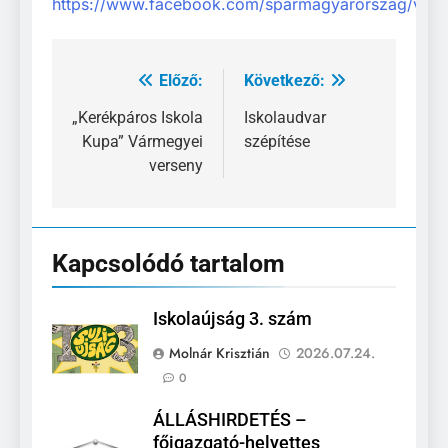
https://www.facebook.com/sparmagyarorszag/vid
Előző:
Következő:
Bejegyzés
navigáció
„Kerékpáros Iskola
Iskolaudvar
Kupa” Vármegyei
szépítése
verseny
Kapcsolódó tartalom
Iskolaújság 3. szám
Molnár Krisztián
2026.07.24.
0
ÁLLÁSHIRDETÉS –
főigazgató-helyettes