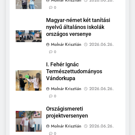
Molnár Krisztián
2026.06.26.
0
Magyar-német két tanítási
nyelvű általános iskolák
országos versenye
Molnár Krisztián
2026.06.26.
0
I. Fehér Ignác
Természettudományos
Vándorkupa
Molnár Krisztián
2026.06.26.
0
Országismereti
projektversenyen
Molnár Krisztián
2026.06.26.
0