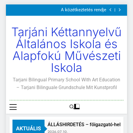
Szülői értekezletek 2026. május 04-14.
Ugrás
A közétkeztetés rendje
a
Kötelező és ajánlott olvasmányok
A Mi Világunk!
tartalomra
Szülői értekezletek 2026. május 04-14.
Tarjáni Kéttannyelvű
A közétkeztetés rendje
Kötelező és ajánlott olvasmányok
Általános Iskola és
A Mi Világunk!
Alapfokú Művészeti
Iskola
Tarjani Bilingual Primary School With Art Education
– Tarjani Bilinguale Grundschule Mit Kunstprofil
ÁLLÁSHIRDETÉS – főigazgató-helyettes
AKTUÁLIS
2026.07.10.