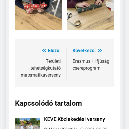
Előző:
Következő:
Bejegyzés
navigáció
Területi
Erasmus + Ifjúsági
tehetségkutató
csereprogram
matematikaverseny
Kapcsolódó tartalom
KEVE Közlekedési verseny