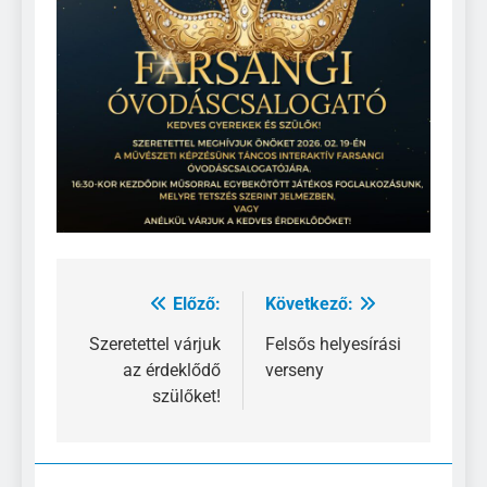
Előző:
Következő:
Bejegyzés
navigáció
Szeretettel várjuk
Felsős helyesírási
az érdeklődő
verseny
szülőket!