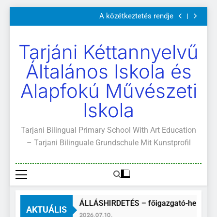
Szülői értekezletek 2026. május 04-14.
Ugrás
A közétkeztetés rendje
a
Kötelező és ajánlott olvasmányok
A Mi Világunk!
tartalomra
Szülői értekezletek 2026. május 04-14.
Tarjáni Kéttannyelvű
A közétkeztetés rendje
Kötelező és ajánlott olvasmányok
Általános Iskola és
A Mi Világunk!
Alapfokú Művészeti
Iskola
Tarjani Bilingual Primary School With Art Education
– Tarjani Bilinguale Grundschule Mit Kunstprofil
ÁLLÁSHIRDETÉS – főigazgató-helyette
AKTUÁLIS
2026.07.10.