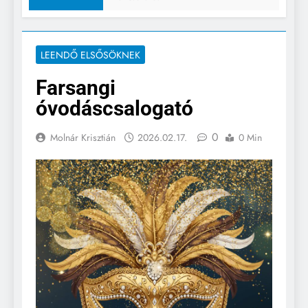
LEENDŐ ELSŐSÖKNEK
Farsangi
óvodáscsalogató
0
Molnár Krisztián
2026.02.17.
0 Min