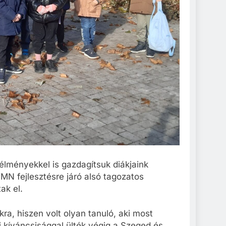
 élményekkel is gazdagítsuk diákjaink
N fejlesztésre járó alsó tagozatos
ak el.
ra, hiszen volt olyan tanuló, aki most
i kíváncsisággal ülték végig a Szeged és