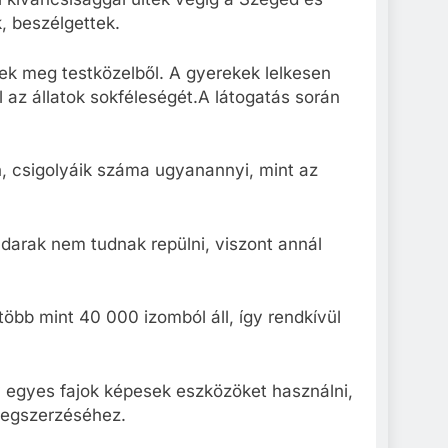
, beszélgettek.
tek meg testközelből. A gyerekek lelkesen
l az állatok sokféleségét.A látogatás során
, csigolyáik száma ugyanannyi, mint az
darak nem tudnak repülni, viszont annál
öbb mint 40 000 izomból áll, így rendkívül
 egyes fajok képesek eszközöket használni,
megszerzéséhez.