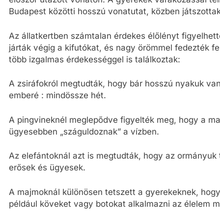
Budapest közötti hosszú vonatutat, közben játszottak
Az állatkertben számtalan érdekes élőlényt figyelhet
járták végig a kifutókat, és nagy örömmel fedezték fe
több izgalmas érdekességgel is találkoztak:
A zsiráfokról megtudták, hogy bár hosszú nyakuk van
emberé : mindössze hét.
A pingvineknél meglepődve figyelték meg, hogy a ma
ügyesebben „száguldoznak” a vízben.
Az elefántoknál azt is megtudták, hogy az ormányuk t
erősek és ügyesek.
A majmoknál különösen tetszett a gyerekeknek, hogy
például köveket vagy botokat alkalmazni az élelem 