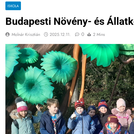
ISKOLA
Budapesti Növény- és Állatk
0
Molnár Krisztián
2025.12.11.
2 Mins