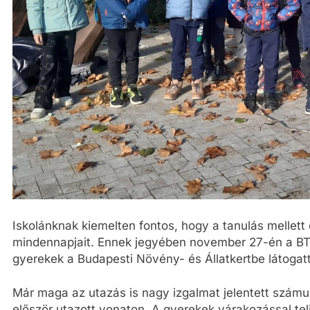
Iskolánknak kiemelten fontos, hogy a tanulás mellett
mindennapjait. Ennek jegyében november 27-én a BTM
gyerekek a Budapesti Növény- és Állatkertbe látogatt
Már maga az utazás is nagy izgalmat jelentett számuk
először utazott vonaton. A gyerekek várakozással tel