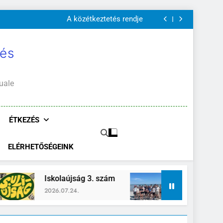
Szülői értekezletek 2026. május 04-14.
A közétkeztetés rendje
Kötelező és ajánlott olvasmányok
A Mi Világunk!
Szülői értekezletek 2026. május 04-14.
 és
A közétkeztetés rendje
Kötelező és ajánlott olvasmányok
A Mi Világunk!
uale
ÉTKEZÉS
ELÉRHETŐSÉGEINK
újság 3. szám
Zánka-Erzsébettábor
.24.
2026.06.26.