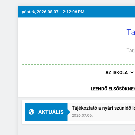
Ugrás
péntek, 2026.08.07.
2:12:07 PM
a
tartalomra
Ta
Tarj
AZ ISKOLA
LEENDŐ ELSŐSÖKNE
Tájékoztató a nyári szünidő idejére
AKTUÁLIS
2026.07.06.