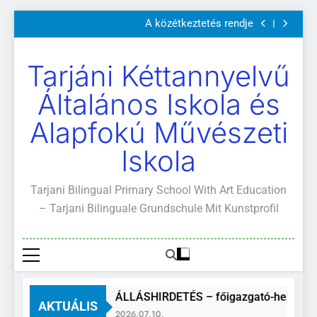
Szülői értekezletek 2026. május 04-14.
Ugrás
A közétkeztetés rendje
a
Kötelező és ajánlott olvasmányok
A Mi Világunk!
tartalomra
Szülői értekezletek 2026. május 04-14.
Tarjáni Kéttannyelvű
A közétkeztetés rendje
Kötelező és ajánlott olvasmányok
Általános Iskola és
A Mi Világunk!
Alapfokú Művészeti
Iskola
Tarjani Bilingual Primary School With Art Education
– Tarjani Bilinguale Grundschule Mit Kunstprofil
ÁLLÁSHIRDETÉS – főigazgató-helyettes
AKTUÁLIS
2026.07.10.