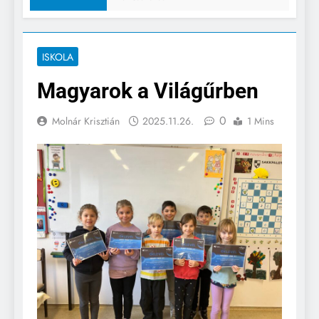
ISKOLA
Magyarok a Világűrben
0
Molnár Krisztián
2025.11.26.
1 Mins