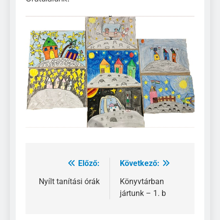
Előző:
Következő:
Bejegyzés
navigáció
Nyílt tanítási órák
Könyvtárban
jártunk – 1. b