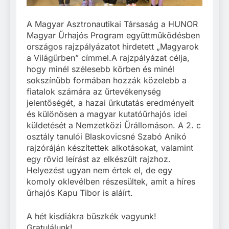
A Magyar Asztronautikai Társaság a HUNOR
Magyar Űrhajós Program együttműködésben
országos rajzpályázatot hirdetett „Magyarok
a Világűrben” címmel.A rajzpályázat célja,
hogy minél szélesebb körben és minél
sokszínűbb formában hozzák közelebb a
fiatalok számára az űrtevékenység
jelentőségét, a hazai űrkutatás eredményeit
és különösen a magyar kutatóűrhajós idei
küldetését a Nemzetközi Űrállomáson. A 2. c
osztály tanulói Blaskovicsné Szabó Anikó
rajzóráján készítettek alkotásokat, valamint
egy rövid leírást az elkészült rajzhoz.
Helyezést ugyan nem értek el, de egy
komoly oklevélben részesültek, amit a híres
űrhajós Kapu Tibor is aláírt.
A hét kisdiákra büszkék vagyunk!
Gratulálunk!