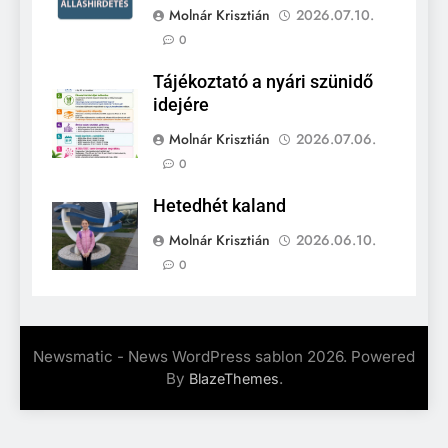
Molnár Krisztián
2026.07.10.
0
Tájékoztató a nyári szünidő
idejére
Molnár Krisztián
2026.07.06.
0
Hetedhét kaland
Molnár Krisztián
2026.06.10.
0
Newsmatic - News WordPress sablon 2026. Powered
By
.
BlazeThemes