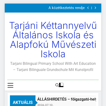
Szülői értekezletek 2026. május 04-14.
Ugrás
A közétkeztetés rendje
a
Kötelező és ajánlott olvasmányok
A Mi Világunk!
tartalomra
Szülői értekezletek 2026. május 04-14.
Tarjáni Kéttannyelvű
A közétkeztetés rendje
Kötelező és ajánlott olvasmányok
Általános Iskola és
A Mi Világunk!
Alapfokú Művészeti
Iskola
Tarjani Bilingual Primary School With Art Education
– Tarjani Bilinguale Grundschule Mit Kunstprofil
ÁLLÁSHIRDETÉS – főigazgató-helyettes
AKTUÁLIS
2026.07.10.