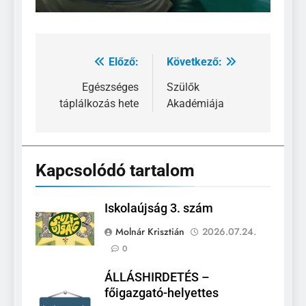
Előző:
Következő:
Bejegyzés
navigáció
Egészséges
Szülők
táplálkozás hete
Akadémiája
Kapcsolódó tartalom
Iskolaújság 3. szám
Molnár Krisztián
2026.07.24.
0
ÁLLÁSHIRDETÉS –
főigazgató-helyettes