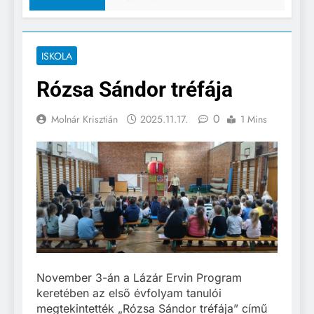
ISKOLA
Rózsa Sándor tréfája
0
Molnár Krisztián
2025.11.17.
1 Mins
November 3-án a Lázár Ervin Program
keretében az első évfolyam tanulói
megtekintették „Rózsa Sándor tréfája” című