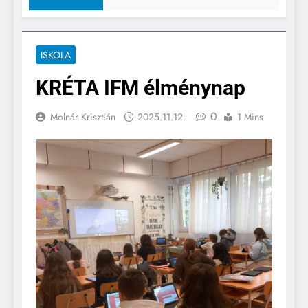
ISKOLA
KRÉTA IFM élménynap
0
Molnár Krisztián
2025.11.12.
1 Mins