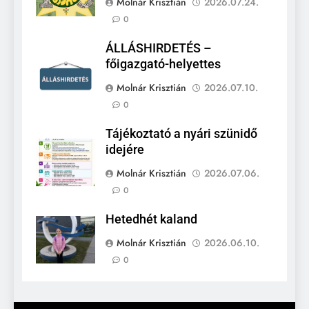
Molnár Krisztián
2026.07.24.
0
ÁLLÁSHIRDETÉS –
főigazgató-helyettes
Molnár Krisztián
2026.07.10.
0
Tájékoztató a nyári szünidő
idejére
Molnár Krisztián
2026.07.06.
0
Hetedhét kaland
Molnár Krisztián
2026.06.10.
0