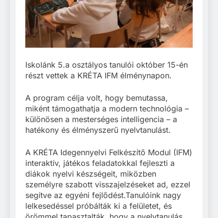
Iskolánk 5.a osztályos tanulói október 15-én
részt vettek a KRÉTA IFM élménynapon.
A program célja volt, hogy bemutassa,
miként támogathatja a modern technológia –
különösen a mesterséges intelligencia – a
hatékony és élményszerű nyelvtanulást.
A KRÉTA Idegennyelvi Felkészítő Modul (IFM)
interaktív, játékos feladatokkal fejleszti a
diákok nyelvi készségeit, miközben
személyre szabott visszajelzéseket ad, ezzel
segítve az egyéni fejlődést.Tanulóink nagy
lelkesedéssel próbálták ki a felületet, és
örömmel tapasztalták, hogy a nyelvtanulás