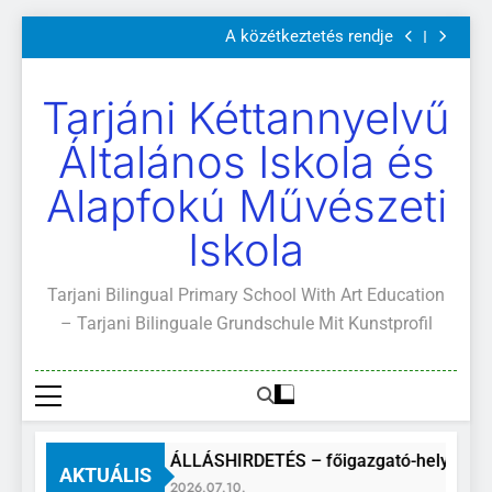
Szülői értekezletek 2026. május 04-14.
Ugrás
A közétkeztetés rendje
a
Kötelező és ajánlott olvasmányok
A Mi Világunk!
tartalomra
Szülői értekezletek 2026. május 04-14.
Tarjáni Kéttannyelvű
A közétkeztetés rendje
Kötelező és ajánlott olvasmányok
Általános Iskola és
A Mi Világunk!
Alapfokú Művészeti
Iskola
Tarjani Bilingual Primary School With Art Education
– Tarjani Bilinguale Grundschule Mit Kunstprofil
ÁLLÁSHIRDETÉS – főigazgató-helyettes
AKTUÁLIS
2026.07.10.