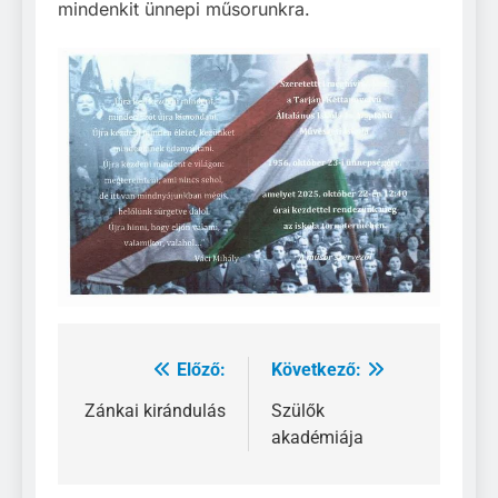
mindenkit ünnepi műsorunkra.
Előző:
Következő:
Bejegyzés
navigáció
Zánkai kirándulás
Szülők
akadémiája