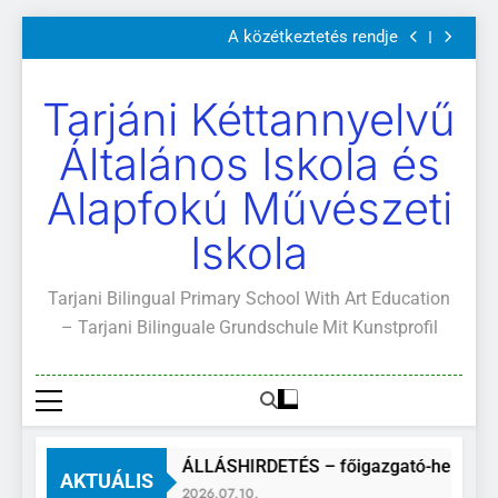
Szülői értekezletek 2026. május 04-14.
Ugrás
A közétkeztetés rendje
a
Kötelező és ajánlott olvasmányok
A Mi Világunk!
tartalomra
Szülői értekezletek 2026. május 04-14.
Tarjáni Kéttannyelvű
A közétkeztetés rendje
Kötelező és ajánlott olvasmányok
Általános Iskola és
A Mi Világunk!
Alapfokú Művészeti
Iskola
Tarjani Bilingual Primary School With Art Education
– Tarjani Bilinguale Grundschule Mit Kunstprofil
ÁLLÁSHIRDETÉS – főigazgató-helyette
AKTUÁLIS
2026.07.10.