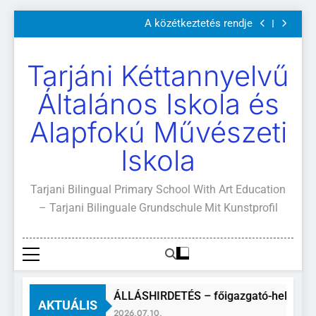
Szülői értekezletek 2026. május 04-14.
Ugrás
A közétkeztetés rendje
a
Kötelező és ajánlott olvasmányok
A Mi Világunk!
tartalomra
Szülői értekezletek 2026. május 04-14.
Tarjáni Kéttannyelvű
A közétkeztetés rendje
Kötelező és ajánlott olvasmányok
Általános Iskola és
A Mi Világunk!
Alapfokú Művészeti
Iskola
Tarjani Bilingual Primary School With Art Education
– Tarjani Bilinguale Grundschule Mit Kunstprofil
ÁLLÁSHIRDETÉS – főigazgató-helyettes
AKTUÁLIS
2026.07.10.