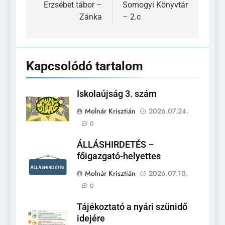
navigáció
Erzsébet tábor –
Somogyi Könyvtár
Zánka
– 2.c
Kapcsolódó tartalom
Iskolaújság 3. szám
Molnár Krisztián
2026.07.24.
0
ÁLLÁSHIRDETÉS –
főigazgató-helyettes
Molnár Krisztián
2026.07.10.
0
Tájékoztató a nyári szünidő
idejére