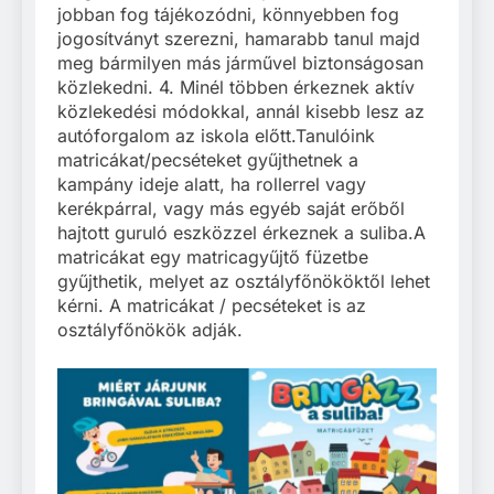
jobban fog tájékozódni, könnyebben fog
jogosítványt szerezni, hamarabb tanul majd
meg bármilyen más járművel biztonságosan
közlekedni. 4. Minél többen érkeznek aktív
közlekedési módokkal, annál kisebb lesz az
autóforgalom az iskola előtt.Tanulóink
matricákat/pecséteket gyűjthetnek a
kampány ideje alatt, ha rollerrel vagy
kerékpárral, vagy más egyéb saját erőből
hajtott guruló eszközzel érkeznek a suliba.A
matricákat egy matricagyűjtő füzetbe
gyűjthetik, melyet az osztályfőnököktől lehet
kérni. A matricákat / pecséteket is az
osztályfőnökök adják.