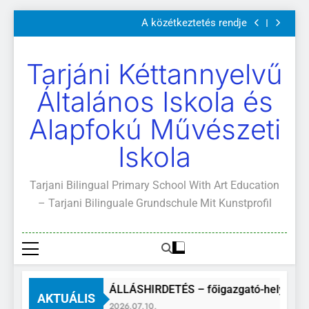
Szülői értekezletek 2026. május 04-14.
Ugrás
A közétkeztetés rendje
a
Kötelező és ajánlott olvasmányok
A Mi Világunk!
tartalomra
Szülői értekezletek 2026. május 04-14.
Tarjáni Kéttannyelvű
A közétkeztetés rendje
Kötelező és ajánlott olvasmányok
Általános Iskola és
A Mi Világunk!
Alapfokú Művészeti
Iskola
Tarjani Bilingual Primary School With Art Education
– Tarjani Bilinguale Grundschule Mit Kunstprofil
ÁLLÁSHIRDETÉS – főigazgató-helyettes
AKTUÁLIS
2026.07.10.