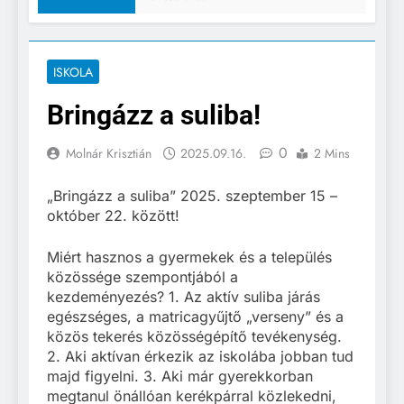
ISKOLA
Bringázz a suliba!
0
Molnár Krisztián
2025.09.16.
2 Mins
„Bringázz a suliba” 2025. szeptember 15 –
október 22. között!
Miért hasznos a gyermekek és a település
közössége szempontjából a
kezdeményezés? 1. Az aktív suliba járás
egészséges, a matricagyűjtő „verseny” és a
közös tekerés közösségépítő tevékenység.
2. Aki aktívan érkezik az iskolába jobban tud
majd figyelni. 3. Aki már gyerekkorban
megtanul önállóan kerékpárral közlekedni,