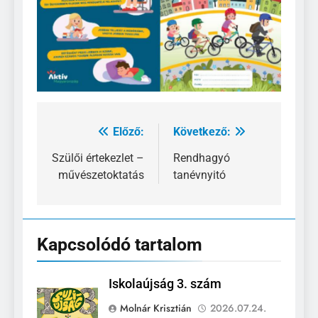
Előző:
Következő:
Bejegyzés
navigáció
Szülői értekezlet –
Rendhagyó
művészetoktatás
tanévnyitó
Kapcsolódó tartalom
Iskolaújság 3. szám
Molnár Krisztián
2026.07.24.