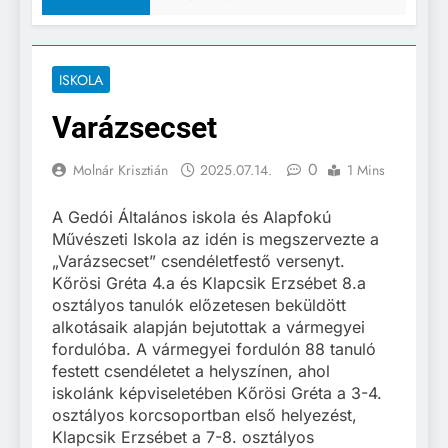
ISKOLA
Varázsecset
0
Molnár Krisztián
2025.07.14.
1 Mins
A Gedói Általános iskola és Alapfokú
Művészeti Iskola az idén is megszervezte a
„Varázsecset” csendéletfestő versenyt.
Kőrösi Gréta 4.a és Klapcsik Erzsébet 8.a
osztályos tanulók előzetesen beküldött
alkotásaik alapján bejutottak a vármegyei
fordulóba. A vármegyei fordulón 88 tanuló
festett csendéletet a helyszínen, ahol
iskolánk képviseletében Kőrösi Gréta a 3-4.
osztályos korcsoportban első helyezést,
Klapcsik Erzsébet a 7-8. osztályos