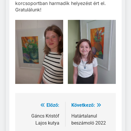
korcsoportban harmadik helyezést ért el.
Gratulálunk!
Előző:
Következő:
Bejegyzés
navigáció
Gáncs Kristóf
Határtalanul
Lajos kutya
beszámoló 2022