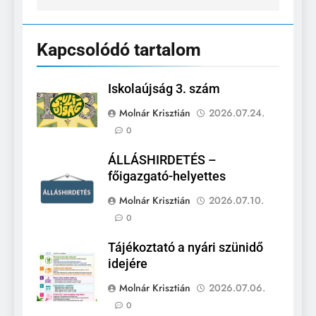
Kapcsolódó tartalom
Iskolaújság 3. szám
Molnár Krisztián
2026.07.24.
0
ÁLLÁSHIRDETÉS –
főigazgató-helyettes
Molnár Krisztián
2026.07.10.
0
Tájékoztató a nyári szünidő
idejére
Molnár Krisztián
2026.07.06.
0