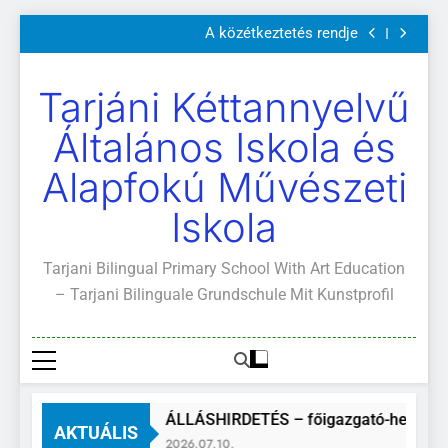
Szülői értekezletek 2026. május 04-14.
Ugrás
A közétkeztetés rendje
a
Kötelező és ajánlott olvasmányok
A Mi Világunk!
tartalomra
Szülői értekezletek 2026. május 04-14.
Tarjáni Kéttannyelvű
A közétkeztetés rendje
Kötelező és ajánlott olvasmányok
Általános Iskola és
A Mi Világunk!
Alapfokú Művészeti
Iskola
Tarjani Bilingual Primary School With Art Education
– Tarjani Bilinguale Grundschule Mit Kunstprofil
ÁLLÁSHIRDETÉS – főigazgató-helyette
AKTUÁLIS
2026.07.10.