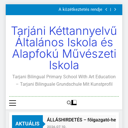
Szülői értekezletek 2026. május 04-14.
Ugrás
A közétkeztetés rendje
a
Kötelező és ajánlott olvasmányok
A Mi Világunk!
tartalomra
Szülői értekezletek 2026. május 04-14.
Tarjáni Kéttannyelvű
A közétkeztetés rendje
Kötelező és ajánlott olvasmányok
Általános Iskola és
A Mi Világunk!
Alapfokú Művészeti
Iskola
Tarjani Bilingual Primary School With Art Education
– Tarjani Bilinguale Grundschule Mit Kunstprofil
ÁLLÁSHIRDETÉS – főigazgató-helyettes
AKTUÁLIS
2026.07.10.