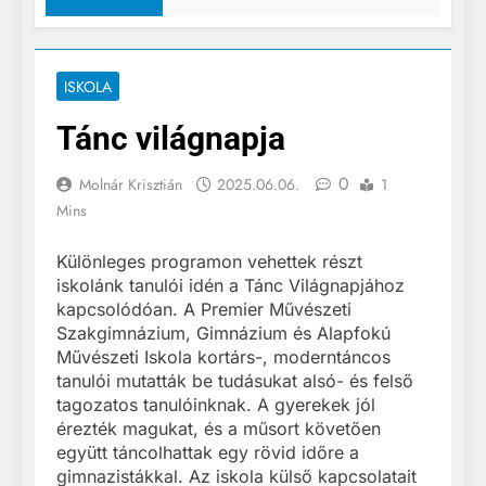
ISKOLA
Tánc világnapja
0
Molnár Krisztián
2025.06.06.
1
Mins
Különleges programon vehettek részt
iskolánk tanulói idén a Tánc Világnapjához
kapcsolódóan. A Premier Művészeti
Szakgimnázium, Gimnázium és Alapfokú
Művészeti Iskola kortárs-, moderntáncos
tanulói mutatták be tudásukat alsó- és felső
tagozatos tanulóinknak. A gyerekek jól
érezték magukat, és a műsort követően
együtt táncolhattak egy rövid időre a
gimnazistákkal. Az iskola külső kapcsolatait