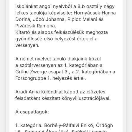
Iskolánkat angol nyelvből a 8.b osztály négy
lelkes tanulója képviselte: Hornyácsek Hanna
Dorina, Józó Johanna, Pipicz Melani és
Pivárcsik Ramóna.
Kitartó és alapos felkészülésük meghozta
gyümölcsét: első helyezést értek el a
versenyen.
A német nyelvet tanuló diákjaink közül
a szótárversenyen az 1. kategóriában a
Grüne Zwerge csapat 3., a 2. kategóriában a
Forschgruppe 1. helyezés ért el.
Aradi Anna különdíjat kapott az előzetes
feladatként készített könyvillusztrációjával.
A csapattagok:
1. kategória: Borbély-Pálfalvi Enikő, Ördögh
Lili, Somogyi Ákos (4.a), Szélpál Levente