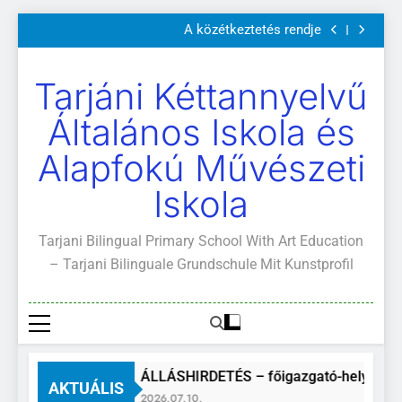
Szülői értekezletek 2026. május 04-14.
Ugrás
A közétkeztetés rendje
a
Kötelező és ajánlott olvasmányok
A Mi Világunk!
tartalomra
Szülői értekezletek 2026. május 04-14.
Tarjáni Kéttannyelvű
A közétkeztetés rendje
Kötelező és ajánlott olvasmányok
Általános Iskola és
A Mi Világunk!
Alapfokú Művészeti
Iskola
Tarjani Bilingual Primary School With Art Education
– Tarjani Bilinguale Grundschule Mit Kunstprofil
ÁLLÁSHIRDETÉS – főigazgató-helyettes
AKTUÁLIS
2026.07.10.