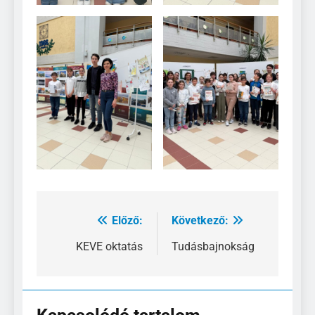
Előző:
Következő:
Bejegyzés
navigáció
KEVE oktatás
Tudásbajnokság