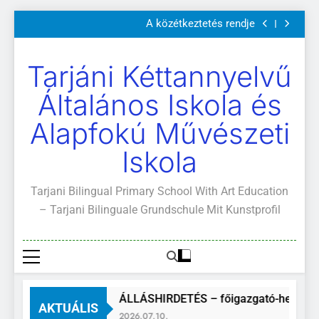
Szülői értekezletek 2026. május 04-14.
Ugrás
A közétkeztetés rendje
a
Kötelező és ajánlott olvasmányok
A Mi Világunk!
tartalomra
Szülői értekezletek 2026. május 04-14.
Tarjáni Kéttannyelvű
A közétkeztetés rendje
Kötelező és ajánlott olvasmányok
Általános Iskola és
A Mi Világunk!
Alapfokú Művészeti
Iskola
Tarjani Bilingual Primary School With Art Education
– Tarjani Bilinguale Grundschule Mit Kunstprofil
ÁLLÁSHIRDETÉS – főigazgató-helyette
AKTUÁLIS
2026.07.10.