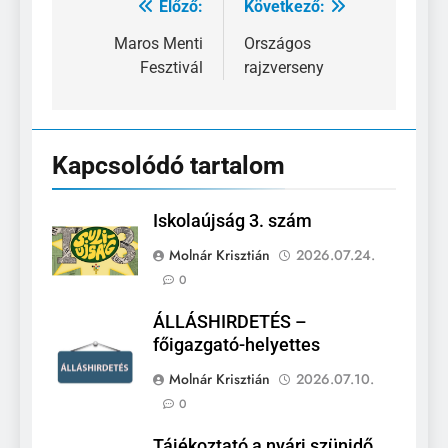
Előző:
Következő:
Bejegyzés
navigáció
Maros Menti
Országos
Fesztivál
rajzverseny
Kapcsolódó tartalom
Iskolaújság 3. szám
Molnár Krisztián
2026.07.24.
0
ÁLLÁSHIRDETÉS –
főigazgató-helyettes
Molnár Krisztián
2026.07.10.
0
Tájékoztató a nyári szünidő