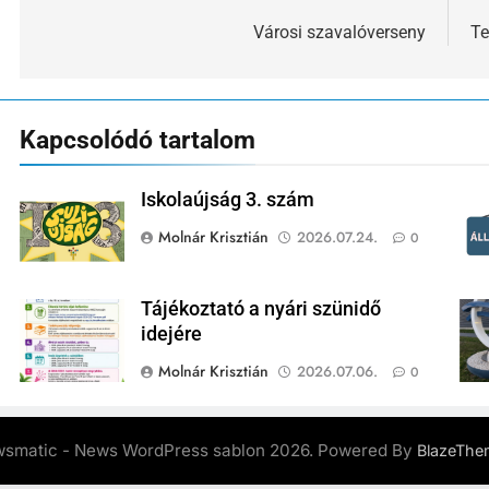
navigáció
Városi szavalóverseny
Te
Kapcsolódó tartalom
Iskolaújság 3. szám
Molnár Krisztián
2026.07.24.
0
Tájékoztató a nyári szünidő
idejére
Molnár Krisztián
2026.07.06.
0
smatic - News WordPress sablon 2026. Powered By
BlazeThe