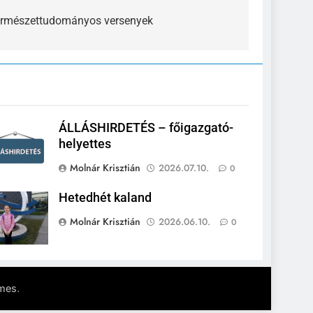
rmészettudományos versenyek
ÁLLÁSHIRDETÉS – főigazgató-
helyettes
Molnár Krisztián
2026.07.10.
0
Hetedhét kaland
Molnár Krisztián
2026.06.10.
0
.
mes