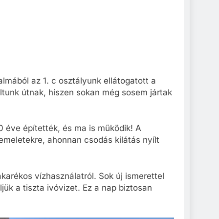
lmából az 1. c osztályunk ellátogatott a
dultunk útnak, hiszen sokan még sosem jártak
 éve építették, és ma is működik! A
emeletekre, ahonnan csodás kilátás nyílt
karékos vízhasználatról. Sok új ismerettel
k a tiszta ivóvizet. Ez a nap biztosan