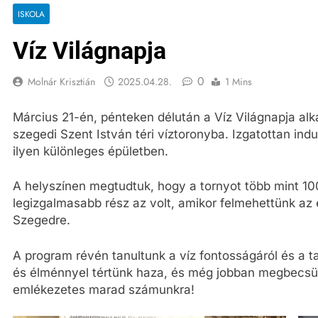
ISKOLA
Víz Világnapja
0
Molnár Krisztián
2025.04.28.
1 Mins
Március 21-én, pénteken délután a Víz Világnapja alka
szegedi Szent István téri víztoronyba. Izgatottan in
ilyen különleges épületben.
A helyszínen megtudtuk, hogy a tornyot több mint 100
legizgalmasabb rész az volt, amikor felmehettünk az 
Szegedre.
A program révén tanultunk a víz fontosságáról és a ta
és élménnyel tértünk haza, és még jobban megbecsüljü
emlékezetes marad számunkra!