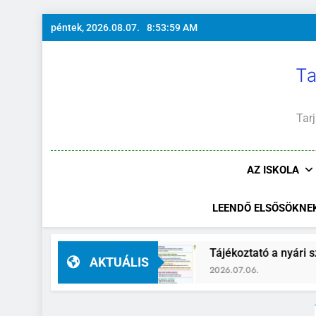
Ugrás
péntek, 2026.08.07.
8:54:00 AM
a
tartalomra
Ta
Tarj
AZ ISKOLA
LEENDŐ ELSŐSÖKNE
ató-helyettes
Tájékoztató a nyári szünidő ide
AKTUÁLIS
2026.07.06.