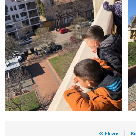
Előző:
Kö
Bejegyzés