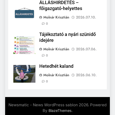
ÁLLÁSHIRDETÉS –
főigazgató-helyettes
Molnár Krisztián
2026.07.10.
0
Tájékoztató a nyári szünidő
idejére
Molnár Krisztián
2026.07.06.
0
Hetedhét kaland
Molnár Krisztián
2026.06.10.
0
Newsmatic - News WordPress sablon 2026. Powered
By
.
BlazeThemes