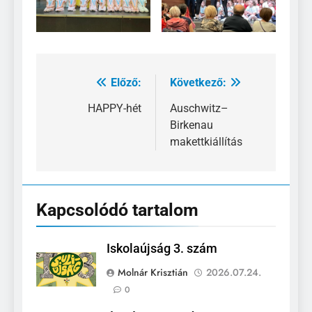
Előző:
Következő:
Bejegyzés
navigáció
HAPPY-hét
Auschwitz–
Birkenau
makettkiállítás
Kapcsolódó tartalom
Iskolaújság 3. szám
Molnár Krisztián
2026.07.24.
0