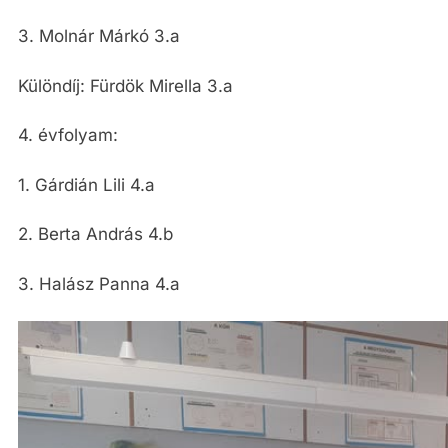
3. Molnár Márkó 3.a
Különdíj: Fürdök Mirella 3.a
4. évfolyam:
1. Gárdián Lili 4.a
2. Berta András 4.b
3. Halász Panna 4.a