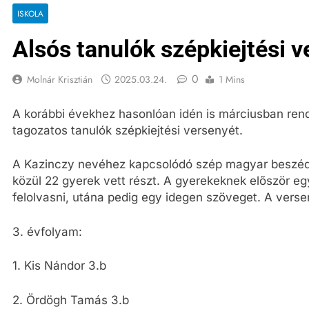
ISKOLA
Alsós tanulók szépkiejtési 
0
Molnár Krisztián
2025.03.24.
1 Mins
A korábbi évekhez hasonlóan idén is márciusban re
tagozatos tanulók szépkiejtési versenyét.
A Kazinczy nevéhez kapcsolódó szép magyar beszéd 
közül 22 gyerek vett részt. A gyerekeknek először eg
felolvasni, utána pedig egy idegen szöveget. A ver
3. évfolyam:
1. Kis Nándor 3.b
2. Ördögh Tamás 3.b