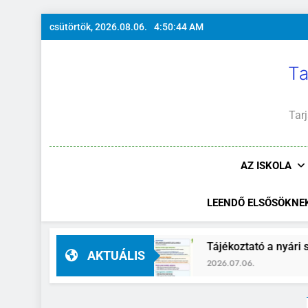
Ugrás
csütörtök, 2026.08.06.
4:50:45 AM
a
tartalomra
Ta
Tarj
AZ ISKOLA
LEENDŐ ELSŐSÖKNE
gató-helyettes
Tájékoztató a nyári szünidő id
AKTUÁLIS
2026.07.06.