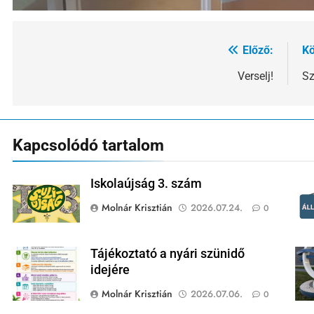
Előző:
Kö
Bejegyzés
navigáció
Verselj!
Sz
Kapcsolódó tartalom
Iskolaújság 3. szám
Molnár Krisztián
2026.07.24.
0
Tájékoztató a nyári szünidő
idejére
Molnár Krisztián
2026.07.06.
0