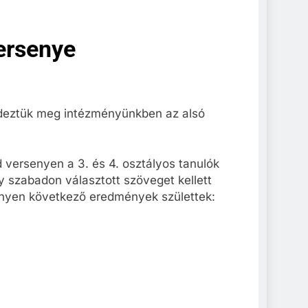
versenye
ndeztük meg intézményünkben az alsó
versenyen a 3. és 4. osztályos tanulók
y szabadon választott szöveget kellett
senyen következő eredmények születtek: