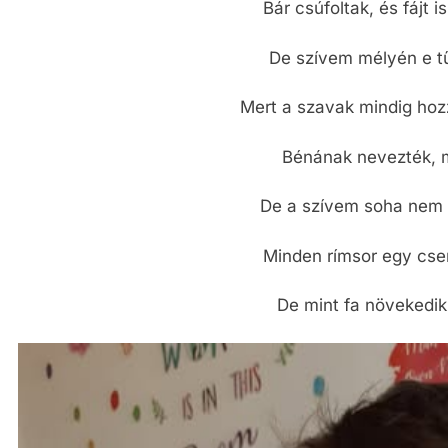
Bár csúfoltak, és fájt i
De szívem mélyén e t
Mert a szavak mindig hoz
Bénának nevezték, mi
De a szívem soha nem 
Minden rímsor egy cs
De mint fa növekedik 