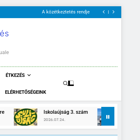
A Mi Világunk!
Szülői értekezletek 2026. május 04-14.
A közétkeztetés rendje
Kötelező és ajánlott olvasmányok
A Mi Világunk!
Szülői értekezletek 2026. május 04-14.
 és
A közétkeztetés rendje
Kötelező és ajánlott olvasmányok
A Mi Világunk!
uale
ÉTKEZÉS
ELÉRHETŐSÉGEINK
Iskolaújság 3. szám
Zánka-Erzsébettáb
2026.07.24.
2026.06.26.