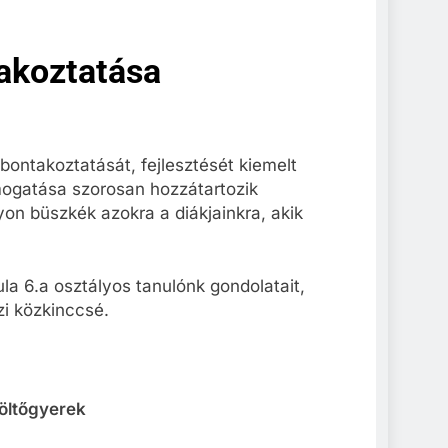
takoztatása
bontakoztatását, fejlesztését kiemelt
mogatása szorosan hozzátartozik
n büszkék azokra a diákjainkra, akik
a 6.a osztályos tanulónk gondolatait,
zi közkinccsé.
öltőgyerek