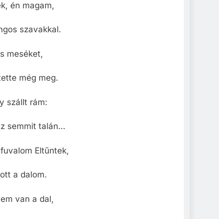
ek, én magam,
ngos szavakkal.
kos meséket,
tette még meg.
 szállt rám:
rsz semmit talán…
fuvalom Eltűntek,
ott a dalom.
nem van a dal,