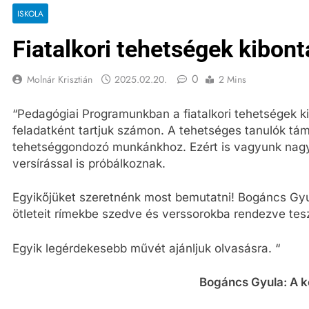
ISKOLA
Fiatalkori tehetségek kibon
0
Molnár Krisztián
2025.02.20.
2 Mins
“Pedagógiai Programunkban a fiatalkori tehetségek ki
feladatként tartjuk számon. A tehetséges tanulók tá
tehetséggondozó munkánkhoz. Ezért is vagyunk nagyo
versírással is próbálkoznak.
Egyikőjüket szeretnénk most bemutatni! Bogáncs Gyul
ötleteit rímekbe szedve és verssorokba rendezve tes
Egyik legérdekesebb művét ajánljuk olvasásra. “
Bogáncs Gyula: A k