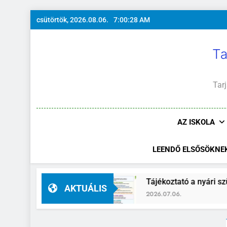
Ugrás
csütörtök, 2026.08.06.
7:00:29 AM
a
tartalomra
Ta
Tarj
AZ ISKOLA
LEENDŐ ELSŐSÖKNE
helyettes
Tájékoztató a nyári szünidő idejére
AKTUÁLIS
2026.07.06.