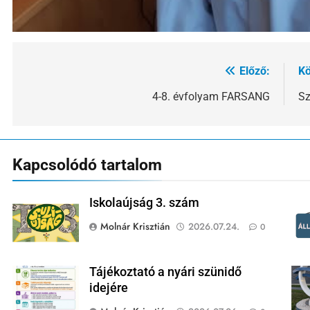
Előző:
Kö
Bejegyzés
navigáció
4-8. évfolyam FARSANG
Sz
Kapcsolódó tartalom
Iskolaújság 3. szám
Molnár Krisztián
2026.07.24.
0
Tájékoztató a nyári szünidő
idejére