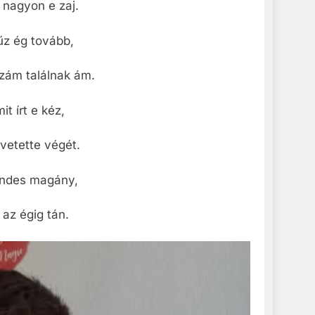
s nagyon e zaj.
űz ég tovább,
zám találnak ám.
t írt e kéz,
vetette végét.
endes magány,
az égig tán.