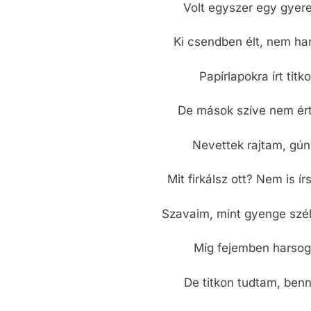
Volt egyszer egy gyer
Ki csendben élt, nem ha
Papírlapokra írt tit
De mások szíve nem ér
Nevettek rajtam, gúny
Mit firkálsz ott? Nem is í
Szavaim, mint gyenge szél
Míg fejemben harsog
De titkon tudtam, ben