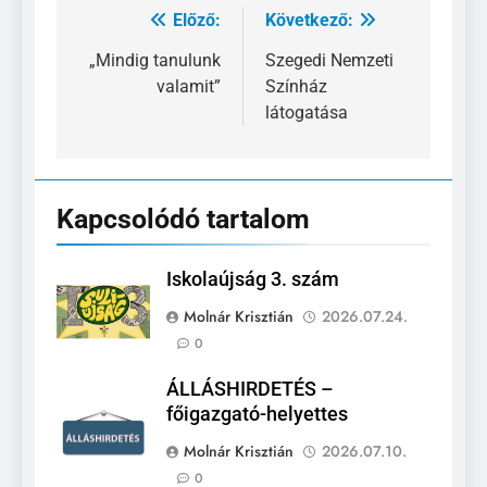
Előző:
Következő:
Bejegyzés
navigáció
„Mindig tanulunk
Szegedi Nemzeti
valamit”
Színház
látogatása
Kapcsolódó tartalom
Iskolaújság 3. szám
Molnár Krisztián
2026.07.24.
0
ÁLLÁSHIRDETÉS –
főigazgató-helyettes
Molnár Krisztián
2026.07.10.
0