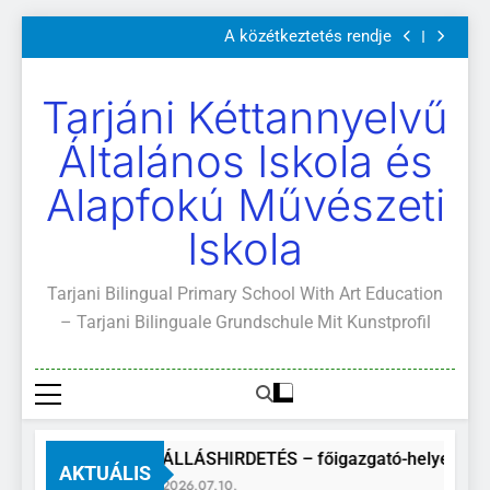
Szülői értekezletek 2026. május 04-14.
Ugrás
A közétkeztetés rendje
a
Kötelező és ajánlott olvasmányok
A Mi Világunk!
tartalomra
Szülői értekezletek 2026. május 04-14.
Tarjáni Kéttannyelvű
A közétkeztetés rendje
Kötelező és ajánlott olvasmányok
Általános Iskola és
A Mi Világunk!
Alapfokú Művészeti
Iskola
Tarjani Bilingual Primary School With Art Education
– Tarjani Bilinguale Grundschule Mit Kunstprofil
ÁLLÁSHIRDETÉS – főigazgató-helyettes
AKTUÁLIS
2026.07.10.