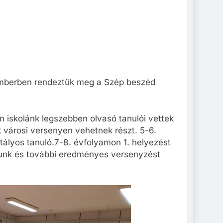
mberben rendeztük meg a Szép beszéd
 iskolánk legszebben olvasó tanulói vettek
k városi versenyen vehetnek részt. 5-6.
tályos tanuló.7-8. évfolyamon 1. helyezést
álunk és további eredményes versenyzést