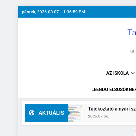
Ugrás
péntek, 2026.08.07.
1:37:00 PM
a
tartalomra
Ta
Tarj
AZ ISKOLA
LEENDŐ ELSŐSÖKNE
tó-helyettes
Tájékoztató a nyári szünidő ide
AKTUÁLIS
2026.07.06.