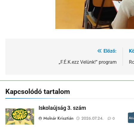
Előző:
Kö
Bejegyzés
navigáció
„F.É.K.ezz Velünk!” program
Ro
Kapcsolódó tartalom
Iskolaújság 3. szám
Molnár Krisztián
2026.07.24.
0