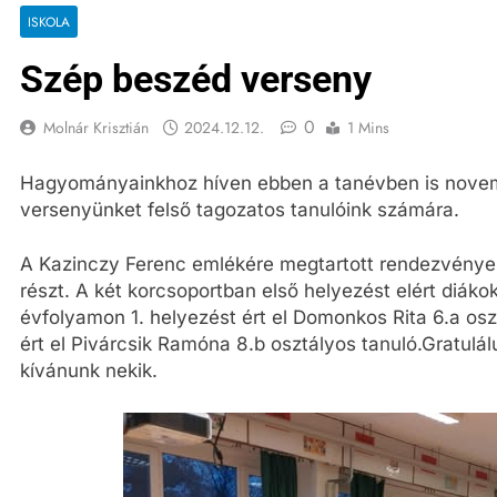
ISKOLA
Szép beszéd verseny
0
Molnár Krisztián
2024.12.12.
1 Mins
Hagyományainkhoz híven ebben a tanévben is nove
versenyünket felső tagozatos tanulóink számára.
A Kazinczy Ferenc emlékére megtartott rendezvényen
részt. A két korcsoportban első helyezést elért diáko
évfolyamon 1. helyezést ért el Domonkos Rita 6.a osz
ért el Pivárcsik Ramóna 8.b osztályos tanuló.Gratul
kívánunk nekik.