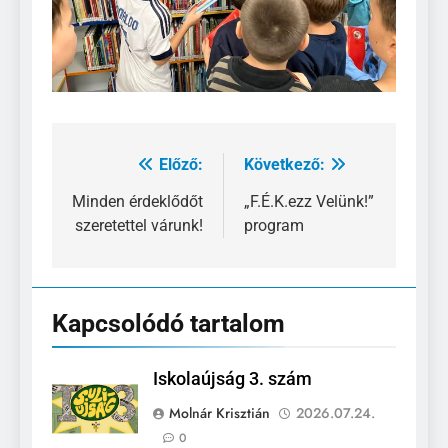
Előző:
Következő:
Bejegyzés
navigáció
Minden érdeklődőt
„F.É.K.ezz Velünk!”
szeretettel várunk!
program
Kapcsolódó tartalom
Iskolaújság 3. szám
Molnár Krisztián
2026.07.24.
0