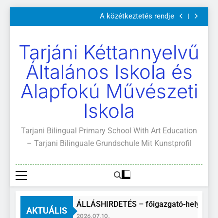
Szülői értekezletek 2026. május 04-14.
Ugrás
A közétkeztetés rendje
a
Kötelező és ajánlott olvasmányok
A Mi Világunk!
tartalomra
Szülői értekezletek 2026. május 04-14.
Tarjáni Kéttannyelvű
A közétkeztetés rendje
Kötelező és ajánlott olvasmányok
Általános Iskola és
A Mi Világunk!
Alapfokú Művészeti
Iskola
Tarjani Bilingual Primary School With Art Education
– Tarjani Bilinguale Grundschule Mit Kunstprofil
ÁLLÁSHIRDETÉS – főigazgató-helyettes
AKTUÁLIS
2026.07.10.