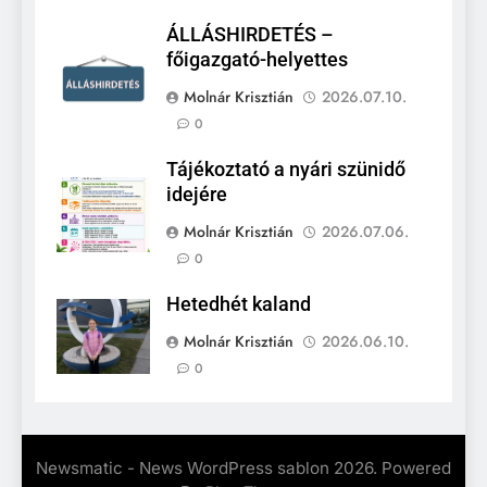
ÁLLÁSHIRDETÉS –
főigazgató-helyettes
Molnár Krisztián
2026.07.10.
0
Tájékoztató a nyári szünidő
idejére
Molnár Krisztián
2026.07.06.
0
Hetedhét kaland
Molnár Krisztián
2026.06.10.
0
Newsmatic - News WordPress sablon 2026. Powered