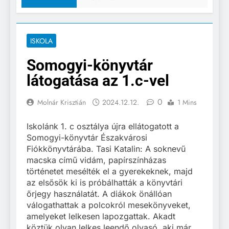
ISKOLA
Somogyi-könyvtár
látogatása az 1.c-vel
0
Molnár Krisztián
2024.12.12.
1 Mins
Iskolánk 1. c osztálya újra ellátogatott a
Somogyi-könyvtár Északvárosi
Fiókkönyvtárába. Tasi Katalin: A soknevű
macska című vidám, papírszínházas
történetet mesélték el a gyerekeknek, majd
az elsősök ki is próbálhatták a könyvtári
őrjegy használatát. A diákok önállóan
válogathattak a polcokról mesekönyveket,
amelyeket lelkesen lapozgattak. Akadt
köztük olyan lelkes leendő olvasó, aki már