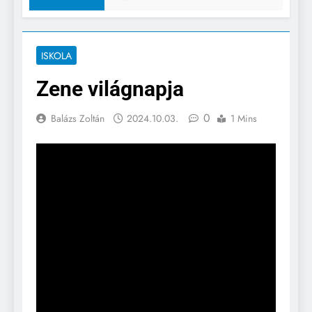
ISKOLA
Zene világnapja
0
Balázs Zoltán
2024.10.03.
1 Mins