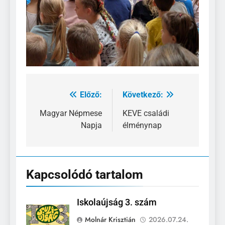
Előző:
Következő:
Bejegyzés
navigáció
Magyar Népmese
KEVE családi
Napja
élménynap
Kapcsolódó tartalom
Iskolaújság 3. szám
Molnár Krisztián
2026.07.24.