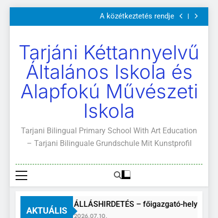
Szülői értekezletek 2026. május 04-14.
Ugrás
A közétkeztetés rendje
a
Kötelező és ajánlott olvasmányok
A Mi Világunk!
tartalomra
Szülői értekezletek 2026. május 04-14.
Tarjáni Kéttannyelvű
A közétkeztetés rendje
Kötelező és ajánlott olvasmányok
Általános Iskola és
A Mi Világunk!
Alapfokú Művészeti
Iskola
Tarjani Bilingual Primary School With Art Education
– Tarjani Bilinguale Grundschule Mit Kunstprofil
ÁLLÁSHIRDETÉS – főigazgató-helyettes
AKTUÁLIS
2026.07.10.