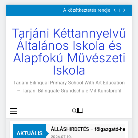
Szülői értekezletek 2026. május 04-14.
Ugrás
A közétkeztetés rendje
a
Kötelező és ajánlott olvasmányok
A Mi Világunk!
tartalomra
Szülői értekezletek 2026. május 04-14.
Tarjáni Kéttannyelvű
A közétkeztetés rendje
Kötelező és ajánlott olvasmányok
Általános Iskola és
A Mi Világunk!
Alapfokú Művészeti
Iskola
Tarjani Bilingual Primary School With Art Education
– Tarjani Bilinguale Grundschule Mit Kunstprofil
ÁLLÁSHIRDETÉS – főigazgató-helyette
AKTUÁLIS
2026.07.10.