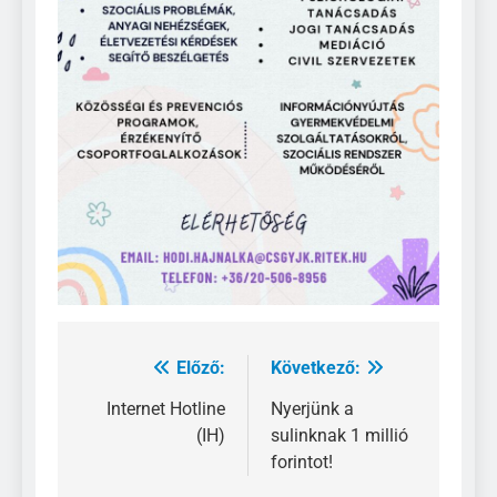
Előző:
Következő:
Bejegyzés
navigáció
Internet Hotline
Nyerjünk a
(IH)
sulinknak 1 millió
forintot!