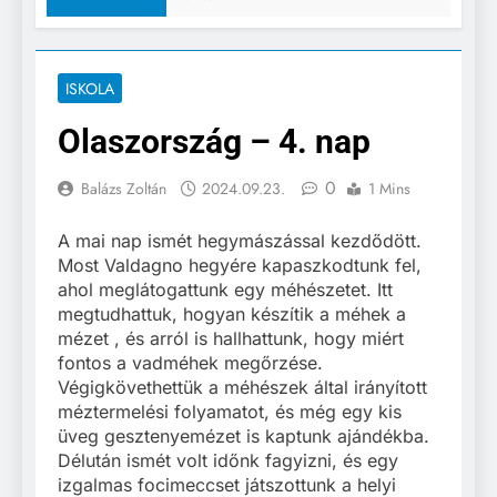
ISKOLA
Olaszország – 4. nap
0
Balázs Zoltán
2024.09.23.
1 Mins
A mai nap ismét hegymászással kezdődött.
Most Valdagno hegyére kapaszkodtunk fel,
ahol meglátogattunk egy méhészetet. Itt
megtudhattuk, hogyan készítik a méhek a
mézet , és arról is hallhattunk, hogy miért
fontos a vadméhek megőrzése.
Végigkövethettük a méhészek által irányított
méztermelési folyamatot, és még egy kis
üveg gesztenyemézet is kaptunk ajándékba.
Délután ismét volt időnk fagyizni, és egy
izgalmas focimeccset játszottunk a helyi