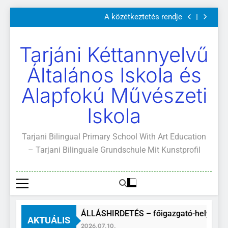
Szülői értekezletek 2026. május 04-14.
Ugrás
A közétkeztetés rendje
a
Kötelező és ajánlott olvasmányok
A Mi Világunk!
tartalomra
Szülői értekezletek 2026. május 04-14.
Tarjáni Kéttannyelvű
A közétkeztetés rendje
Kötelező és ajánlott olvasmányok
Általános Iskola és
A Mi Világunk!
Alapfokú Művészeti
Iskola
Tarjani Bilingual Primary School With Art Education
– Tarjani Bilinguale Grundschule Mit Kunstprofil
ÁLLÁSHIRDETÉS – főigazgató-helyettes
AKTUÁLIS
2026.07.10.