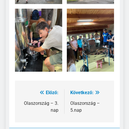
Előző:
Következő:
Bejegyzés
navigáció
Olaszország – 3.
Olaszország –
nap
5.nap