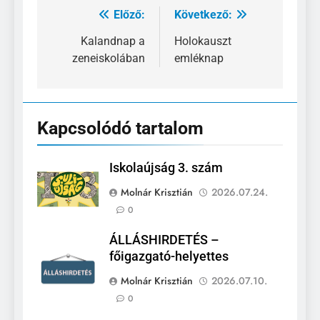
Előző:
Következő:
Bejegyzés
navigáció
Kalandnap a
Holokauszt
zeneiskolában
emléknap
Kapcsolódó tartalom
Iskolaújság 3. szám
Molnár Krisztián
2026.07.24.
0
ÁLLÁSHIRDETÉS –
főigazgató-helyettes
Molnár Krisztián
2026.07.10.
0