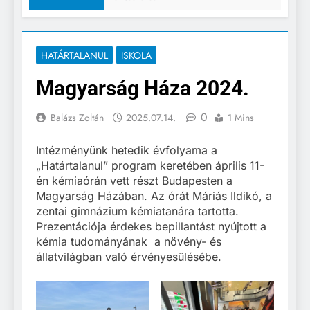
HATÁRTALANUL
ISKOLA
Magyarság Háza 2024.
0
Balázs Zoltán
2025.07.14.
1 Mins
Intézményünk hetedik évfolyama a
„Határtalanul” program keretében április 11-
én kémiaórán vett részt Budapesten a
Magyarság Házában. Az órát Máriás Ildikó, a
zentai gimnázium kémiatanára tartotta.
Prezentációja érdekes bepillantást nyújtott a
kémia tudományának a növény- és
állatvilágban való érvényesülésébe.