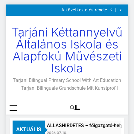
Szülői értekezletek 2026. május 04-14.
Ugrás
A közétkeztetés rendje
a
Kötelező és ajánlott olvasmányok
A Mi Világunk!
tartalomra
Szülői értekezletek 2026. május 04-14.
Tarjáni Kéttannyelvű
A közétkeztetés rendje
Kötelező és ajánlott olvasmányok
Általános Iskola és
A Mi Világunk!
Alapfokú Művészeti
Iskola
Tarjani Bilingual Primary School With Art Education
– Tarjani Bilinguale Grundschule Mit Kunstprofil
ÁLLÁSHIRDETÉS – főigazgató-helyettes
AKTUÁLIS
2026.07.10.