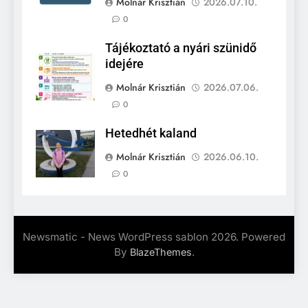
Molnár Krisztián
2026.07.10.
0
Tájékoztató a nyári szünidő
idejére
Molnár Krisztián
2026.07.06.
0
Hetedhét kaland
Molnár Krisztián
2026.06.10.
0
Newsmatic - News WordPress sablon 2026. Powered
By
.
BlazeThemes