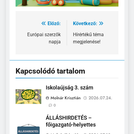
Előző:
Következő:
Bejegyzés
navigáció
Európai szerzők
Hírértékű téma
napja
megjelenése!
Kapcsolódó tartalom
Iskolaújság 3. szám
Molnár Krisztián
2026.07.24.
0
ÁLLÁSHIRDETÉS –
főigazgató-helyettes