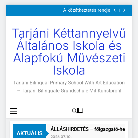
Szülői értekezletek 2026. május 04-14.
Ugrás
A közétkeztetés rendje
a
Kötelező és ajánlott olvasmányok
A Mi Világunk!
tartalomra
Szülői értekezletek 2026. május 04-14.
Tarjáni Kéttannyelvű
A közétkeztetés rendje
Kötelező és ajánlott olvasmányok
Általános Iskola és
A Mi Világunk!
Alapfokú Művészeti
Iskola
Tarjani Bilingual Primary School With Art Education
– Tarjani Bilinguale Grundschule Mit Kunstprofil
ÁLLÁSHIRDETÉS – főigazgató-helyette
AKTUÁLIS
2026.07.10.