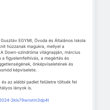
zi Gusztáv EGYMI, Óvoda és Általános Iskola
knit húzzanak magukra, mellyel a
i. A Down-szindróma világnapján, március
ja a figyelemfelhívás, a megértés és
ggetlenségének, önképviseletének és
ásmód képviselete.
s az alábbi padlet felületre töltsék fel
tályos lányok is.
p-2024-2kls79wnstm3dp4t