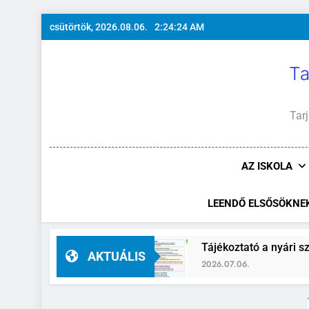
Ugrás
csütörtök, 2026.08.06.
2:24:25 AM
a
tartalomra
Ta
Tarj
AZ ISKOLA
LEENDŐ ELSŐSÖKNE
ó-helyettes
Tájékoztató a nyári szünidő idejé
AKTUÁLIS
2026.07.06.