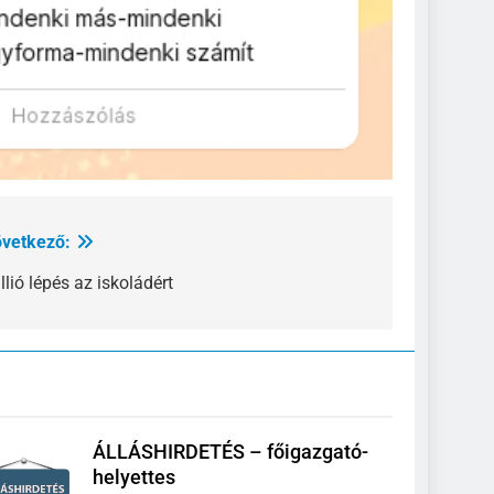
vetkező:
llió lépés az iskoládért
ÁLLÁSHIRDETÉS – főigazgató-
helyettes