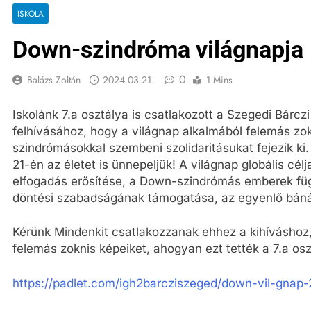
ISKOLA
Down-szindróma világnapja
0
Balázs Zoltán
2024.03.21.
1 Mins
Iskolánk 7.a osztálya is csatlakozott a Szegedi Bárc
felhívásához, hogy a világnap alkalmából felemás zo
szindrómásokkal szembeni szolidaritásukat fejezik k
21-én az életet is ünnepeljük! A világnap globális cél
elfogadás erősítése, a Down-szindrómás emberek fü
döntési szabadságának támogatása, az egyenlő bán
Kérünk Mindenkit csatlakozzanak ehhez a kihíváshoz, é
felemás zoknis képeiket, ahogyan ezt tették a 7.a osz
https://padlet.com/igh2barcziszeged/down-vil-gna