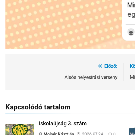
Előző:
Kö
Bejegyzés
navigáció
Alsós helyesírási verseny
Mi
Kapcsolódó tartalom
Iskolaújság 3. szám
Molnár Krisztián
2026.07.24.
0