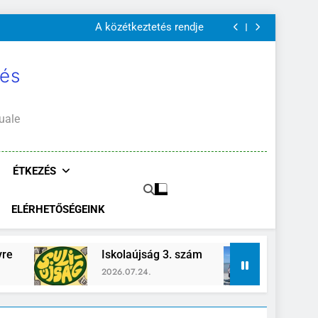
A Mi Világunk!
Szülői értekezletek 2026. május 04-14.
A közétkeztetés rendje
Kötelező és ajánlott olvasmányok
A Mi Világunk!
Szülői értekezletek 2026. május 04-14.
 és
A közétkeztetés rendje
Kötelező és ajánlott olvasmányok
A Mi Világunk!
uale
ÉTKEZÉS
ELÉRHETŐSÉGEINK
Iskolaújság 3. szám
Zánka-Erzsébett
2026.07.24.
2026.06.26.