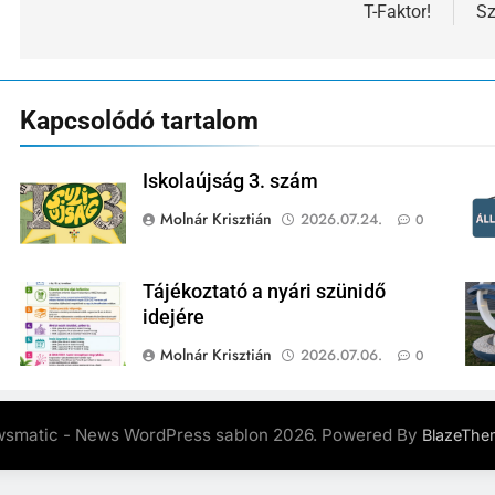
navigáció
T-Faktor!
Sz
Kapcsolódó tartalom
Iskolaújság 3. szám
Molnár Krisztián
2026.07.24.
0
Tájékoztató a nyári szünidő
idejére
Molnár Krisztián
2026.07.06.
0
smatic - News WordPress sablon 2026. Powered By
BlazeThe