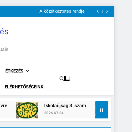
A Mi Világunk!
Szülői értekezletek 2026. május 04-14.
A közétkeztetés rendje
Kötelező és ajánlott olvasmányok
A Mi Világunk!
Szülői értekezletek 2026. május 04-14.
 és
A közétkeztetés rendje
Kötelező és ajánlott olvasmányok
A Mi Világunk!
uale
ÉTKEZÉS
ELÉRHETŐSÉGEINK
Iskolaújság 3. szám
Zánka-Erzsébett
2026.07.24.
2026.06.26.