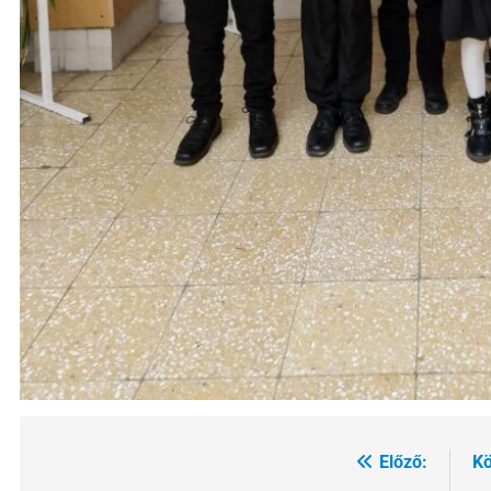
Előző:
Kö
Bejegyzés