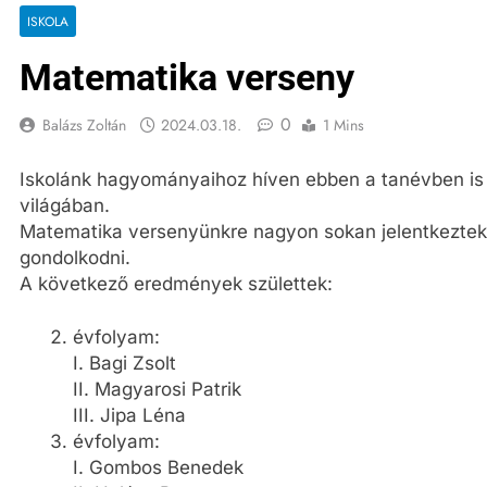
ISKOLA
Matematika verseny
0
Balázs Zoltán
2024.03.18.
1 Mins
Iskolánk hagyományaihoz híven ebben a tanévben is 
világában.
Matematika versenyünkre nagyon sokan jelentkeztek
gondolkodni.
A következő eredmények születtek:
évfolyam:
I. Bagi Zsolt
II. Magyarosi Patrik
III. Jipa Léna
évfolyam:
I. Gombos Benedek