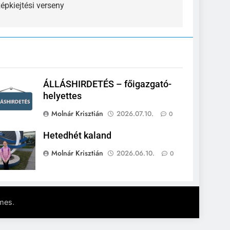
épkiejtési verseny
ÁLLÁSHIRDETÉS – főigazgató-
helyettes
Molnár Krisztián
2026.07.10.
0
Hetedhét kaland
Molnár Krisztián
2026.06.10.
0
.
mes