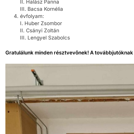
II. Halász Panna
III. Bacsa Kornélia
évfolyam:
I. Huber Zsombor
II. Csányi Zoltán
III. Lengyel Szabolcs
Gratulálunk minden résztvevőnek! A továbbjutóknak 