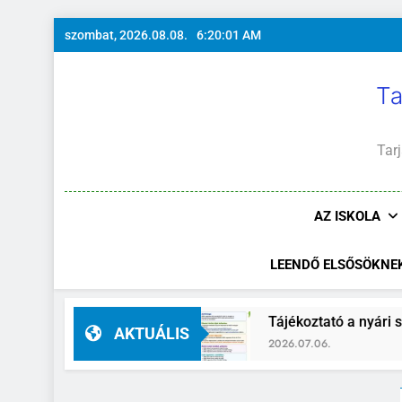
Ugrás
szombat, 2026.08.08.
6:20:02 AM
a
tartalomra
Ta
Tarj
AZ ISKOLA
LEENDŐ ELSŐSÖKNE
-helyettes
Tájékoztató a nyári szünidő idejér
AKTUÁLIS
2026.07.06.