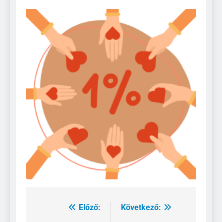
Előző:
Következő:
Bejegyzés