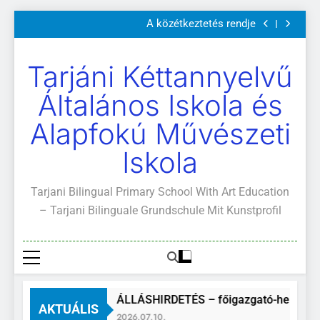
Szülői értekezletek 2026. május 04-14.
Ugrás
A közétkeztetés rendje
a
Kötelező és ajánlott olvasmányok
A Mi Világunk!
tartalomra
Szülői értekezletek 2026. május 04-14.
Tarjáni Kéttannyelvű
A közétkeztetés rendje
Kötelező és ajánlott olvasmányok
Általános Iskola és
A Mi Világunk!
Alapfokú Művészeti
Iskola
Tarjani Bilingual Primary School With Art Education
– Tarjani Bilinguale Grundschule Mit Kunstprofil
ÁLLÁSHIRDETÉS – főigazgató-helyette
AKTUÁLIS
2026.07.10.