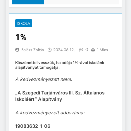
ISKOLA
1%
0
Balázs Zoltán
2024.06.12.
1 Mins
Köszönettel vesszük, ha adója 1%-ával iskolánk
alapítványát támogatja.
A kedvezményezett neve:
„A Szegedi Tarjánváros III. Sz. Általános
Iskoláért” Alapítvány
A kedvezményezett adószáma:
19083632-1-06