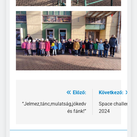
Előző:
Következő:
Bejegyzés
navigáció
“Jelmez,tánc,mulatság,jókedv
Space challenge
és fánk!”
2024