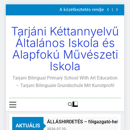
Szülői értekezletek 2026. május 04-14.
Ugrás
A közétkeztetés rendje
a
Kötelező és ajánlott olvasmányok
A Mi Világunk!
tartalomra
Szülői értekezletek 2026. május 04-14.
Tarjáni Kéttannyelvű
A közétkeztetés rendje
Kötelező és ajánlott olvasmányok
Általános Iskola és
A Mi Világunk!
Alapfokú Művészeti
Iskola
Tarjani Bilingual Primary School With Art Education
– Tarjani Bilinguale Grundschule Mit Kunstprofil
ÁLLÁSHIRDETÉS – főigazgató-helyettes
AKTUÁLIS
2026.07.10.