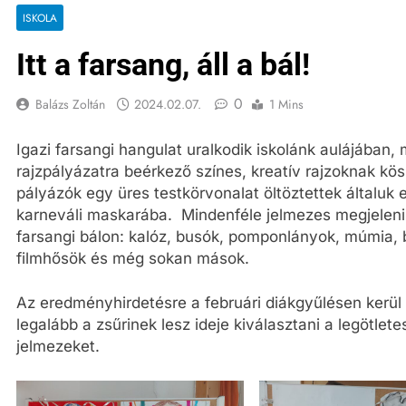
ISKOLA
Itt a farsang, áll a bál!
0
Balázs Zoltán
2024.02.07.
1 Mins
Igazi farsangi hangulat uralkodik iskolánk aulájában, 
rajzpályázatra beérkező színes, kreatív rajzoknak kö
pályázók egy üres testkörvonalat öltöztettek általuk 
karneváli maskarába. Mindenféle jelmezes megjelenik
farsangi bálon: kalóz, busók, pomponlányok, múmia, 
filmhősök és még sokan mások.
Az eredményhirdetésre a februári diákgyűlésen kerül 
legalább a zsűrinek lesz ideje kiválasztani a legötlet
jelmezeket.