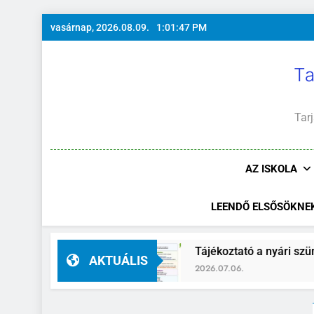
Ugrás
vasárnap, 2026.08.09.
1:01:48 PM
a
tartalomra
Ta
Tarj
AZ ISKOLA
LEENDŐ ELSŐSÖKNE
lyettes
Tájékoztató a nyári szünidő idejére
AKTUÁLIS
2026.07.06.