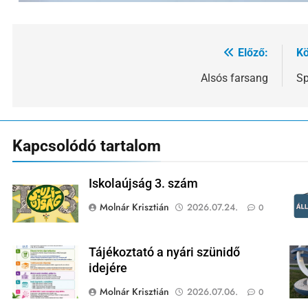
Előző:
Kö
Bejegyzés
navigáció
Alsós farsang
Sp
Kapcsolódó tartalom
Iskolaújság 3. szám
Molnár Krisztián
2026.07.24.
0
Tájékoztató a nyári szünidő
idejére
Molnár Krisztián
2026.07.06.
0