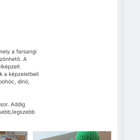
mely a farsangi
szönhető. A
elképzelt
 a képzeletbeli
bohóc, dinó,
sor. Addig
esebb,legszebb