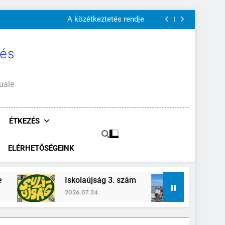
A Mi Világunk!
Szülői értekezletek 2026. május 04-14.
A közétkeztetés rendje
Kötelező és ajánlott olvasmányok
A Mi Világunk!
Szülői értekezletek 2026. május 04-14.
 és
A közétkeztetés rendje
Kötelező és ajánlott olvasmányok
A Mi Világunk!
uale
ÉTKEZÉS
ELÉRHETŐSÉGEINK
Iskolaújság 3. szám
Zánka-Erzsébettábor
2026.07.24.
2026.06.26.