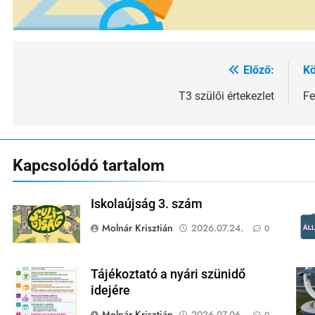
Előző:
Kö
Bejegyzés
navigáció
T3 szülői értekezlet
Fe
Kapcsolódó tartalom
Iskolaújság 3. szám
Molnár Krisztián
2026.07.24.
0
Tájékoztató a nyári szünidő
idejére
Molnár Krisztián
2026.07.06.
0