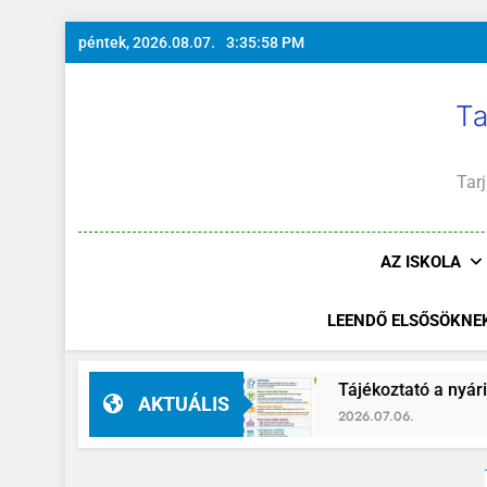
Ugrás
péntek, 2026.08.07.
3:35:59 PM
a
tartalomra
Ta
Tarj
AZ ISKOLA
LEENDŐ ELSŐSÖKNE
igazgató-helyettes
Tájékoztató a nyári szüni
AKTUÁLIS
2026.07.06.