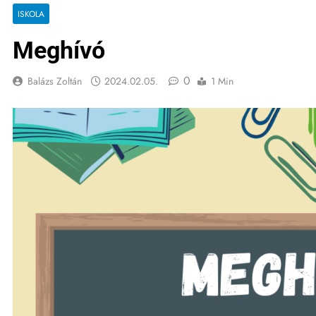
ISKOLA
Meghívó
0
Balázs Zoltán
2024.02.05.
1 Min