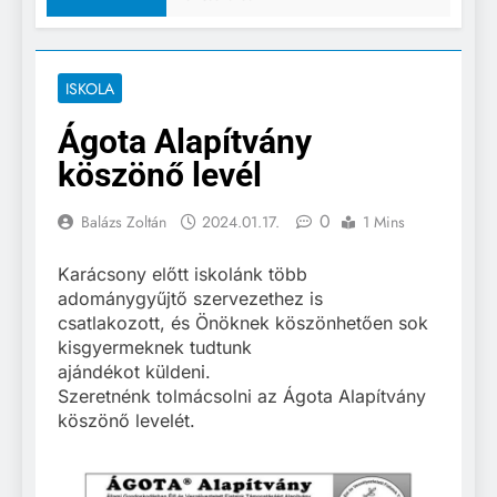
ISKOLA
Ágota Alapítvány
köszönő levél
0
Balázs Zoltán
2024.01.17.
1 Mins
Karácsony előtt iskolánk több
adománygyűjtő szervezethez is
csatlakozott, és Önöknek köszönhetően sok
kisgyermeknek tudtunk
ajándékot küldeni.
Szeretnénk tolmácsolni az Ágota Alapítvány
köszönő levelét.