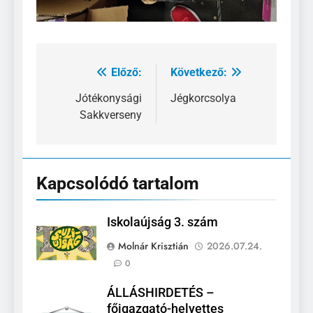
Előző:
Következő:
Bejegyzés
navigáció
Jótékonysági
Jégkorcsolya
Sakkverseny
Kapcsolódó tartalom
Iskolaújság 3. szám
Molnár Krisztián
2026.07.24.
0
ÁLLÁSHIRDETÉS –
főigazgató-helyettes