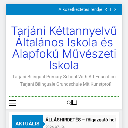
Szülői értekezletek 2026. május 04-14.
Ugrás
A közétkeztetés rendje
a
Kötelező és ajánlott olvasmányok
A Mi Világunk!
tartalomra
Szülői értekezletek 2026. május 04-14.
Tarjáni Kéttannyelvű
A közétkeztetés rendje
Kötelező és ajánlott olvasmányok
Általános Iskola és
A Mi Világunk!
Alapfokú Művészeti
Iskola
Tarjani Bilingual Primary School With Art Education
– Tarjani Bilinguale Grundschule Mit Kunstprofil
ÁLLÁSHIRDETÉS – főigazgató-helyettes
AKTUÁLIS
2026.07.10.