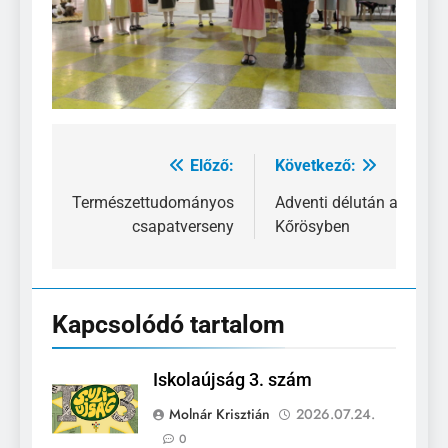
Előző:
Következő:
Bejegyzés
navigáció
Természettudományos
Adventi délután a
csapatverseny
Kőrösyben
Kapcsolódó tartalom
Iskolaújság 3. szám
Molnár Krisztián
2026.07.24.
0