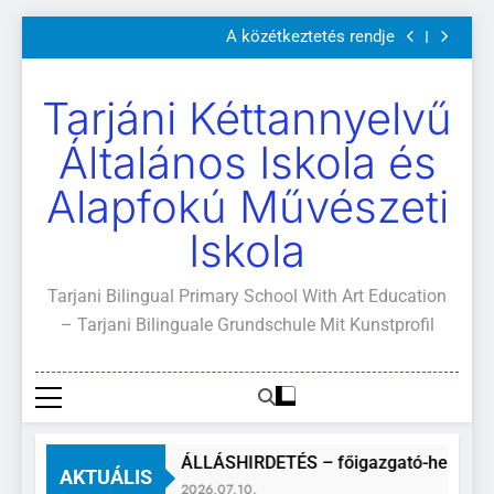
Szülői értekezletek 2026. május 04-14.
Ugrás
A közétkeztetés rendje
a
Kötelező és ajánlott olvasmányok
A Mi Világunk!
tartalomra
Szülői értekezletek 2026. május 04-14.
Tarjáni Kéttannyelvű
A közétkeztetés rendje
Kötelező és ajánlott olvasmányok
Általános Iskola és
A Mi Világunk!
Alapfokú Művészeti
Iskola
Tarjani Bilingual Primary School With Art Education
– Tarjani Bilinguale Grundschule Mit Kunstprofil
ÁLLÁSHIRDETÉS – főigazgató-helyette
AKTUÁLIS
2026.07.10.