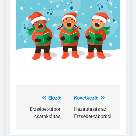
Előző:
Következő:
Bejegyzés
navigáció
Erzsébet-tábori
Hazautazás az
csatakiáltás!
Erzsébet-táborból