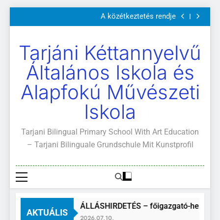
Szülői értekezletek 2026. május 04-14.
Ugrás
A közétkeztetés rendje
a
Kötelező és ajánlott olvasmányok
A Mi Világunk!
tartalomra
Szülői értekezletek 2026. május 04-14.
Tarjáni Kéttannyelvű
A közétkeztetés rendje
Kötelező és ajánlott olvasmányok
Általános Iskola és
A Mi Világunk!
Alapfokú Művészeti
Iskola
Tarjani Bilingual Primary School With Art Education
– Tarjani Bilinguale Grundschule Mit Kunstprofil
ÁLLÁSHIRDETÉS – főigazgató-helyette
AKTUÁLIS
2026.07.10.