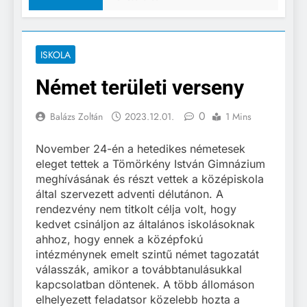
ISKOLA
Német területi verseny
0
Balázs Zoltán
2023.12.01.
1 Mins
November 24-én a hetedikes németesek
eleget tettek a Tömörkény István Gimnázium
meghívásának és részt vettek a középiskola
által szervezett adventi délutánon. A
rendezvény nem titkolt célja volt, hogy
kedvet csináljon az általános iskolásoknak
ahhoz, hogy ennek a középfokú
intézménynek emelt szintű német tagozatát
válasszák, amikor a továbbtanulásukkal
kapcsolatban döntenek. A több állomáson
elhelyezett feladatsor közelebb hozta a