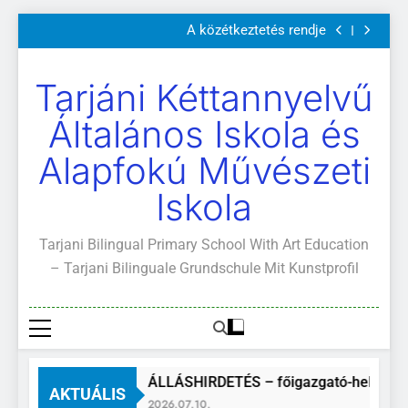
Szülői értekezletek 2026. május 04-14.
Ugrás
A közétkeztetés rendje
a
Kötelező és ajánlott olvasmányok
A Mi Világunk!
tartalomra
Szülői értekezletek 2026. május 04-14.
Tarjáni Kéttannyelvű
A közétkeztetés rendje
Kötelező és ajánlott olvasmányok
Általános Iskola és
A Mi Világunk!
Alapfokú Művészeti
Iskola
Tarjani Bilingual Primary School With Art Education
– Tarjani Bilinguale Grundschule Mit Kunstprofil
ÁLLÁSHIRDETÉS – főigazgató-helyettes
AKTUÁLIS
2026.07.10.