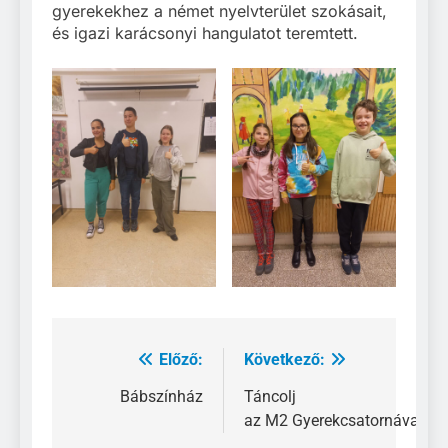
gyerekekhez a német nyelvterület szokásait,
és igazi karácsonyi hangulatot teremtett.
Előző:
Következő:
Bejegyzés
navigáció
Bábszínház
Táncolj
az M2 Gyerekcsatornával!