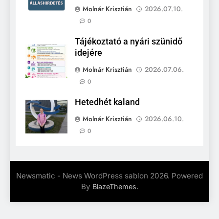
Molnár Krisztián
2026.07.10.
0
Tájékoztató a nyári szünidő
idejére
Molnár Krisztián
2026.07.06.
0
Hetedhét kaland
Molnár Krisztián
2026.06.10.
0
Newsmatic - News WordPress sablon 2026. Powered
By
.
BlazeThemes