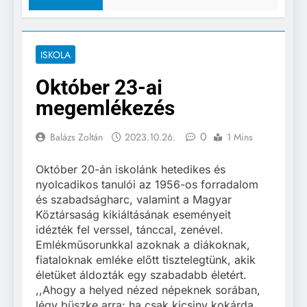
ISKOLA
Október 23-ai
megemlékezés
0
Balázs Zoltán
2023.10.26.
1 Mins
Október 20-án iskolánk hetedikes és
nyolcadikos tanulói az 1956-os forradalom
és szabadságharc, valamint a Magyar
Köztársaság kikiáltásának eseményeit
idézték fel verssel, tánccal, zenével.
Emlékműsorunkkal azoknak a diákoknak,
fiataloknak emléke előtt tisztelegtünk, akik
életüket áldozták egy szabadabb életért.
,,Ahogy a helyed nézed népeknek sorában,
légy büszke arra: ha csak kicsiny kokárda