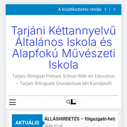
Szülői értekezletek 2026. május 04-14.
Ugrás
A közétkeztetés rendje
a
Kötelező és ajánlott olvasmányok
A Mi Világunk!
tartalomra
Szülői értekezletek 2026. május 04-14.
Tarjáni Kéttannyelvű
A közétkeztetés rendje
Kötelező és ajánlott olvasmányok
Általános Iskola és
A Mi Világunk!
Alapfokú Művészeti
Iskola
Tarjani Bilingual Primary School With Art Education
– Tarjani Bilinguale Grundschule Mit Kunstprofil
ÁLLÁSHIRDETÉS – főigazgató-helyettes
AKTUÁLIS
2026.07.10.