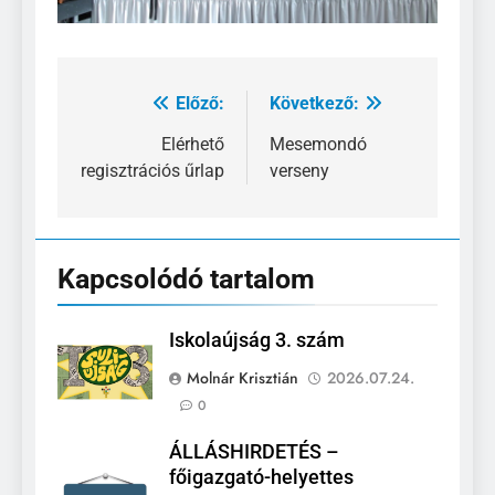
Előző:
Következő:
Bejegyzés
navigáció
Elérhető
Mesemondó
regisztrációs űrlap
verseny
Kapcsolódó tartalom
Iskolaújság 3. szám
Molnár Krisztián
2026.07.24.
0
ÁLLÁSHIRDETÉS –
főigazgató-helyettes