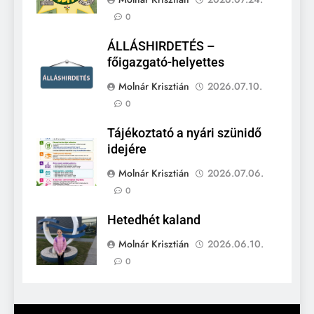
0
ÁLLÁSHIRDETÉS –
főigazgató-helyettes
Molnár Krisztián
2026.07.10.
0
Tájékoztató a nyári szünidő
idejére
Molnár Krisztián
2026.07.06.
0
Hetedhét kaland
Molnár Krisztián
2026.06.10.
0