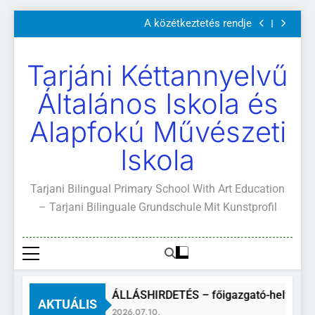
Szülői értekezletek 2026. május 04-14.
Ugrás
A közétkeztetés rendje
a
Kötelező és ajánlott olvasmányok
A Mi Világunk!
tartalomra
Szülői értekezletek 2026. május 04-14.
Tarjáni Kéttannyelvű
A közétkeztetés rendje
Kötelező és ajánlott olvasmányok
Általános Iskola és
A Mi Világunk!
Alapfokú Művészeti
Iskola
Tarjani Bilingual Primary School With Art Education
– Tarjani Bilinguale Grundschule Mit Kunstprofil
ÁLLÁSHIRDETÉS – főigazgató-helyettes
AKTUÁLIS
2026.07.10.