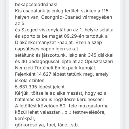
bekapcsolódnának!
Kis csapatunk jelenleg területi szinten a 115.
helyen van, Csongrád-Csanád vármegyében
az 5.
és Szeged viszonylatában az 1. helyre sétálta
és sportolta be magát 09.29-én tartottuk a
Diákönkormányzat -napját. Ezen a szép
napsütéses napon igen sokat
sétáltunk és játszottunk. Iskolánk 345 diákkal
és 40 pedagógussal lépte át az Ópusztaszeri
Nemzeti Történeti Emlékpark kapuját.
Fejenként 14.627 lépést tettünk meg, amely
iskola szinten
5.631.395 lépést jelent.
Kérjük, töltse le az alkalmazást, hogy ez a
hatalmas szám is rögzítésre kerülhessen!
A letöltést követően 60- féle mozgásforma
közül lehet választani, pl.: testnevelésóra,
kerékpár,
görkorcsolya, foci, tánc…stb.