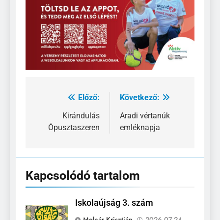
Előző:
Következő:
Bejegyzés
navigáció
Kirándulás
Aradi vértanúk
Ópusztaszeren
emléknapja
Kapcsolódó tartalom
Iskolaújság 3. szám
Molnár Krisztián
2026.07.24.