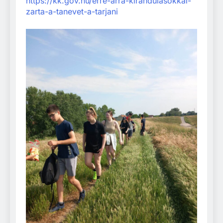
https://kk.gov.hu/erre-arra-kirandulasokkal-
zarta-a-tanevet-a-tarjani