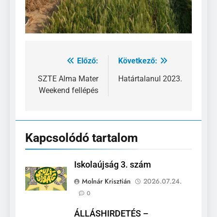
Előző:
Következő:
Bejegyzés
navigáció
SZTE Alma Mater
Határtalanul 2023.
Weekend fellépés
Kapcsolódó tartalom
Iskolaújság 3. szám
Molnár Krisztián
2026.07.24.
0
ÁLLÁSHIRDETÉS –