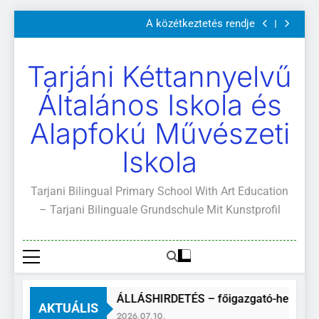
Szülői értekezletek 2026. május 04-14.
Ugrás
A közétkeztetés rendje
a
Kötelező és ajánlott olvasmányok
A Mi Világunk!
tartalomra
Szülői értekezletek 2026. május 04-14.
Tarjáni Kéttannyelvű
A közétkeztetés rendje
Kötelező és ajánlott olvasmányok
Általános Iskola és
A Mi Világunk!
Alapfokú Művészeti
Iskola
Tarjani Bilingual Primary School With Art Education
– Tarjani Bilinguale Grundschule Mit Kunstprofil
ÁLLÁSHIRDETÉS – főigazgató-helyettes
AKTUÁLIS
2026.07.10.