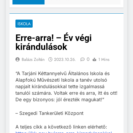
ISKOLA
Erre-arra! – Év végi
kirándulások
0
Balázs Zoltán
2023.10.26.
1 Mins
“A Tarjáni Kéttannyelvű Általános Iskola és
Alapfokú Művészeti Iskola a tanév utolsó
napjait kirándulásokkal tette izgalmassá
tanulói számára. Voltak erre és arra, itt és ott!
De egy bizonyos: jól érezték magukat!”
– Szegedi Tankerületi Központ
A teljes cikk a következő linken elérhető: