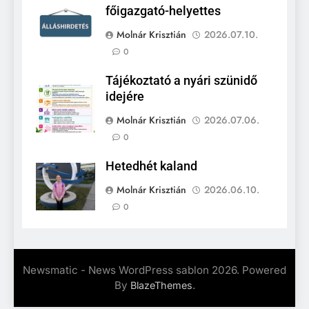
főigazgató-helyettes
Molnár Krisztián
2026.07.10.
0
Tájékoztató a nyári szünidő
idejére
Molnár Krisztián
2026.07.06.
0
Hetedhét kaland
Molnár Krisztián
2026.06.10.
0
Newsmatic - News WordPress sablon 2026. Powered
By
.
BlazeThemes