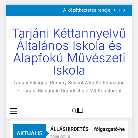
Szülői értekezletek 2026. május 04-14.
Ugrás
A közétkeztetés rendje
a
Kötelező és ajánlott olvasmányok
A Mi Világunk!
tartalomra
Szülői értekezletek 2026. május 04-14.
Tarjáni Kéttannyelvű
A közétkeztetés rendje
Kötelező és ajánlott olvasmányok
Általános Iskola és
A Mi Világunk!
Alapfokú Művészeti
Iskola
Tarjani Bilingual Primary School With Art Education
– Tarjani Bilinguale Grundschule Mit Kunstprofil
ÁLLÁSHIRDETÉS – főigazgató-helyettes
AKTUÁLIS
2026.07.10.