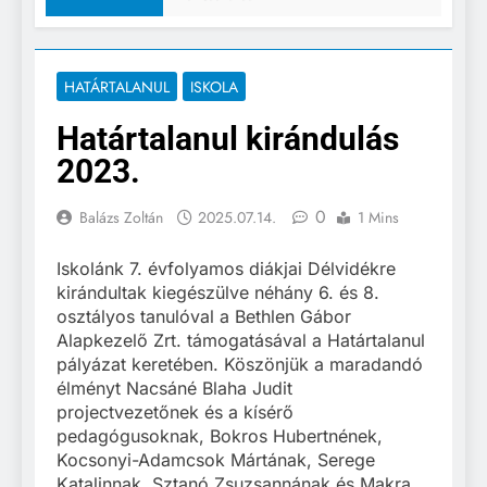
HATÁRTALANUL
ISKOLA
Határtalanul kirándulás
2023.
0
Balázs Zoltán
2025.07.14.
1 Mins
Iskolánk 7. évfolyamos diákjai Délvidékre
kirándultak kiegészülve néhány 6. és 8.
osztályos tanulóval a Bethlen Gábor
Alapkezelő Zrt. támogatásával a Határtalanul
pályázat keretében. Köszönjük a maradandó
élményt Nacsáné Blaha Judit
projectvezetőnek és a kísérő
pedagógusoknak, Bokros Hubertnének,
Kocsonyi-Adamcsok Mártának, Serege
Katalinnak, Sztanó Zsuzsannának és Makra