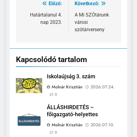
Előző:
Következő:
Bejegyzés
navigáció
Határtalanul 4.
A Mi SZÓtárunk
nap 2023.
városi
szótárverseny
Kapcsolódó tartalom
Iskolaújság 3. szám
Molnár Krisztián
2026.07.24.
0
ÁLLÁSHIRDETÉS –
főigazgató-helyettes
Molnár Krisztián
2026.07.10.
0