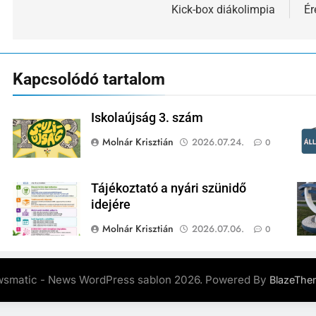
navigáció
Kick-box diákolimpia
Ér
Kapcsolódó tartalom
Iskolaújság 3. szám
Molnár Krisztián
2026.07.24.
0
Tájékoztató a nyári szünidő
idejére
Molnár Krisztián
2026.07.06.
0
smatic - News WordPress sablon 2026. Powered By
BlazeThe