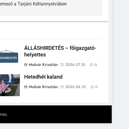
emeső a Tarjáni Kéttannyelvűben
ÁLLÁSHIRDETÉS – főigazgató-
helyettes
Molnár Krisztián
2026.07.10.
0
Hetedhét kaland
Molnár Krisztián
2026.06.10.
0
.
mes