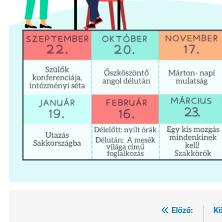
Előző:
Kö
Bejegyzés