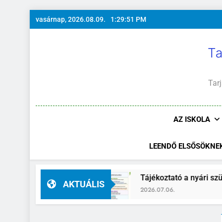
Ugrás
vasárnap, 2026.08.09.
1:29:52 PM
a
tartalomra
Ta
Tarj
AZ ISKOLA
LEENDŐ ELSŐSÖKNE
gató-helyettes
Tájékoztató a nyári szünidő id
AKTUÁLIS
2026.07.06.