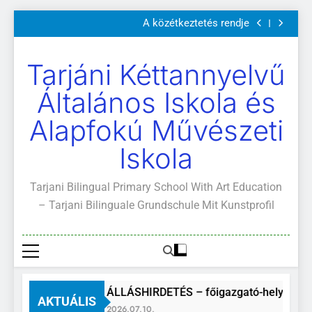
Szülői értekezletek 2026. május 04-14.
Ugrás
A közétkeztetés rendje
a
Kötelező és ajánlott olvasmányok
A Mi Világunk!
tartalomra
Szülői értekezletek 2026. május 04-14.
Tarjáni Kéttannyelvű
A közétkeztetés rendje
Kötelező és ajánlott olvasmányok
Általános Iskola és
A Mi Világunk!
Alapfokú Művészeti
Iskola
Tarjani Bilingual Primary School With Art Education
– Tarjani Bilinguale Grundschule Mit Kunstprofil
ÁLLÁSHIRDETÉS – főigazgató-helyettes
AKTUÁLIS
2026.07.10.