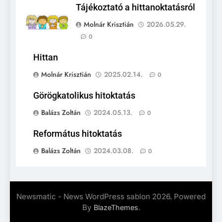
Tájékoztató a hittanoktatásról
Molnár Krisztián
2026.05.29.
0
Hittan
Molnár Krisztián
2025.02.14.
0
Görögkatolikus hitoktatás
Balázs Zoltán
2024.05.13.
0
Református hitoktatás
Balázs Zoltán
2024.03.08.
0
Newsmatic - News WordPress sablon 2026. Powered
By
.
BlazeThemes