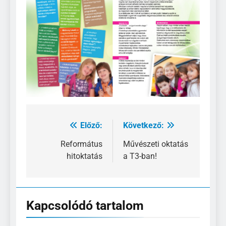
Előző:
Következő:
Bejegyzés
navigáció
Református
Művészeti oktatás
hitoktatás
a T3-ban!
Kapcsolódó tartalom