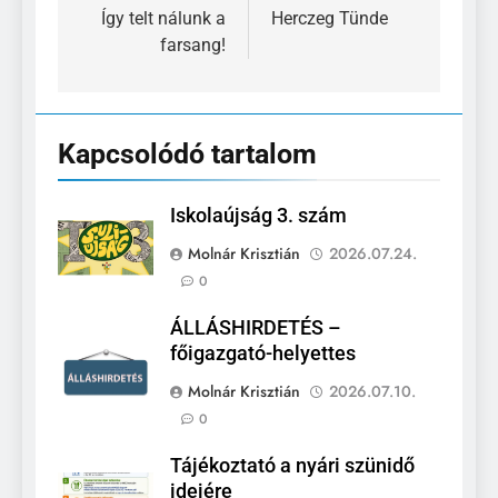
navigáció
Így telt nálunk a
Herczeg Tünde
farsang!
Kapcsolódó tartalom
Iskolaújság 3. szám
Molnár Krisztián
2026.07.24.
0
ÁLLÁSHIRDETÉS –
főigazgató-helyettes
Molnár Krisztián
2026.07.10.
0
Tájékoztató a nyári szünidő
idejére