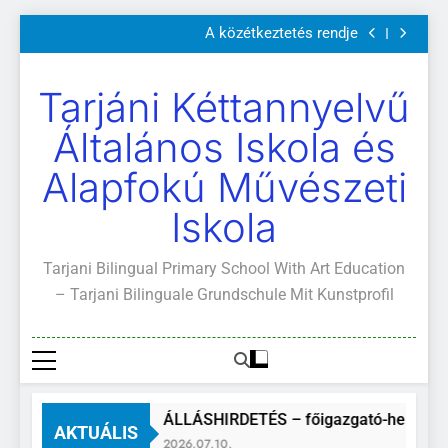
Szülői értekezletek 2026. május 04-14.
Ugrás
A közétkeztetés rendje
a
Kötelező és ajánlott olvasmányok
A Mi Világunk!
tartalomra
Szülői értekezletek 2026. május 04-14.
Tarjáni Kéttannyelvű
A közétkeztetés rendje
Kötelező és ajánlott olvasmányok
Általános Iskola és
A Mi Világunk!
Alapfokú Művészeti
Iskola
Tarjani Bilingual Primary School With Art Education
– Tarjani Bilinguale Grundschule Mit Kunstprofil
ÁLLÁSHIRDETÉS – főigazgató-helyette
AKTUÁLIS
2026.07.10.