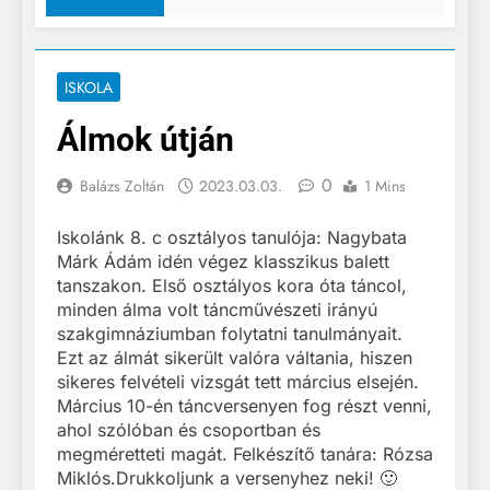
ISKOLA
Álmok útján
0
Balázs Zoltán
2023.03.03.
1 Mins
Iskolánk 8. c osztályos tanulója: Nagybata
Márk Ádám idén végez klasszikus balett
tanszakon. Első osztályos kora óta táncol,
minden álma volt táncművészeti irányú
szakgimnáziumban folytatni tanulmányait.
Ezt az álmát sikerült valóra váltania, hiszen
sikeres felvételi vizsgát tett március elsején.
Március 10-én táncversenyen fog részt venni,
ahol szólóban és csoportban és
megméretteti magát. Felkészítő tanára: Rózsa
Miklós.Drukkoljunk a versenyhez neki! 🙂