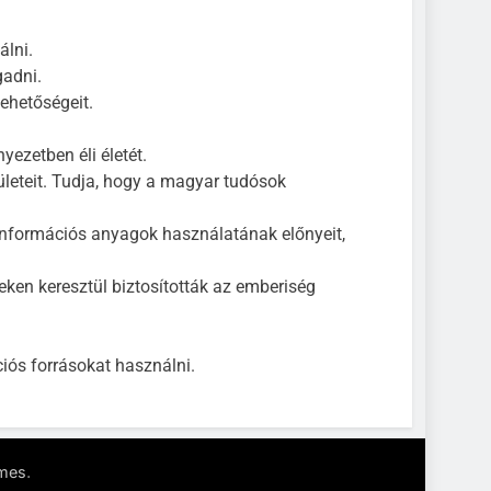
álni.
gadni.
lehetőségeit.
yezetben éli életét.
eteit. Tudja, hogy a magyar tudósok
 információs anyagok használatának előnyeit,
en keresztül biztosították az emberiség
iós forrásokat használni.
.
mes