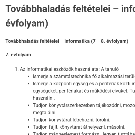
Továbbhaladás feltételei – inf
évfolyam)
Továbbhaladás feltételei – informatika (7 – 8. évfolyam)
7. évfolyam
Az informatikai eszközök használata: A tanuló
Ismerje a számítástechnika fő alkalmazási terüle
Ismerje a központi egység és a perifériák közti 
egységeket, perifériákat és működési elvüket. T
használni.
Tudjon könyvtárszerkezetben tájékozódni, mozog
megtalálni.
Tudjon könyvtárat létrehozni, törölni.
Tudjon fájlt, könyvtárat áthelyezni, másolni.
Tudjon mágneslemezt formázni, legyen tisztába