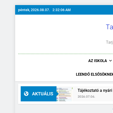
Ugrás
péntek, 2026.08.07.
2:32:06 AM
a
tartalomra
Ta
Tarj
AZ ISKOLA
LEENDŐ ELSŐSÖKNE
igazgató-helyettes
Tájékoztató a nyári szüni
AKTUÁLIS
2026.07.06.