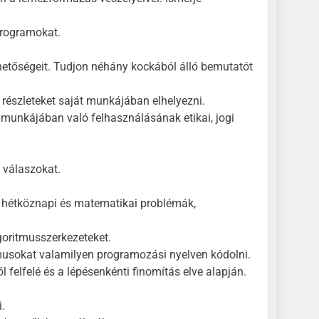
programokat.
hetőségeit. Tudjon néhány kockából álló bemutatót
szleteket saját munkájában elhelyezni.
munkájában való felhasználásának etikai, jogi
t válaszokat.
 hétköznapi és matematikai problémák,
goritmusszerkezeteket.
tmusokat valamilyen programozási nyelven kódolni.
l felfelé és a lépésenkénti finomítás elve alapján.
.