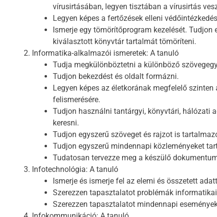
vírusirtásában, legyen tisztában a vírusirtás vesz
Legyen képes a fertőzések elleni védőintézkedé
Ismerje egy tömörítőprogram kezelését. Tudjon 
kiválasztott könyvtár tartalmát tömöríteni.
Informatika-alkalmazói ismeretek: A tanuló
Tudja megkülönböztetni a különböző szövegegy
Tudjon bekezdést és oldalt formázni.
Legyen képes az életkorának megfelelő szinten
felismerésére.
Tudjon használni tantárgyi, könyvtári, hálózati
keresni.
Tudjon egyszerű szöveget és rajzot is tartalmaz
Tudjon egyszerű mindennapi közleményeket ta
Tudatosan tervezze meg a készülő dokumentum
Infotechnológia: A tanuló
Ismerje és ismerje fel az elemi és összetett adat
Szerezzen tapasztalatot problémák informatika
Szerezzen tapasztalatot mindennapi események
Infokommunikáció: A tanuló