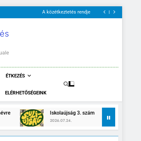
A Mi Világunk!
Szülői értekezletek 2026. május 04-14.
A közétkeztetés rendje
Kötelező és ajánlott olvasmányok
A Mi Világunk!
Szülői értekezletek 2026. május 04-14.
 és
A közétkeztetés rendje
Kötelező és ajánlott olvasmányok
A Mi Világunk!
uale
ÉTKEZÉS
ELÉRHETŐSÉGEINK
Iskolaújság 3. szám
Zánka-Er
2026.07.24.
2026.06.26