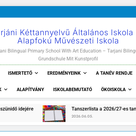
rjáni Kéttannyelvű Általános Iskola
Alapfokú Művészeti Iskola
ani Bilingual Primary School With Art Education – Tarjani Biling
Grundschule Mit Kunstprofil
ISMERTETŐ
EREDMÉNYEINK
A TANÉV RENDJE
K
ALAPÍTVÁNY
ISKOLABEMUTATÓ
ÖKOISKOLA
dő idejére
Tanszerlista a 2026/27-es tanévre
2026.06.05.