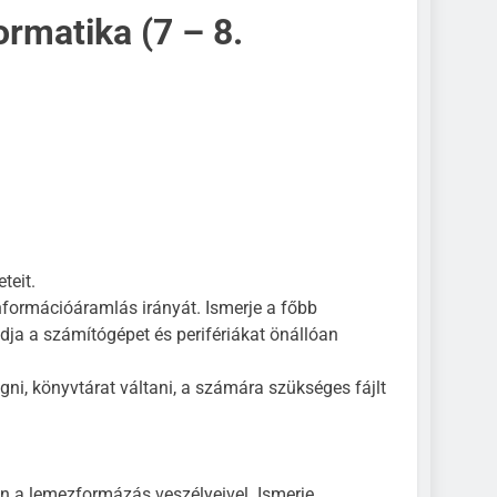
ormatika (7 – 8.
teit.
információáramlás irányát. Ismerje a főbb
udja a számítógépet és perifériákat önállóan
ni, könyvtárat váltani, a számára szükséges fájlt
n a lemezformázás veszélyeivel. Ismerje