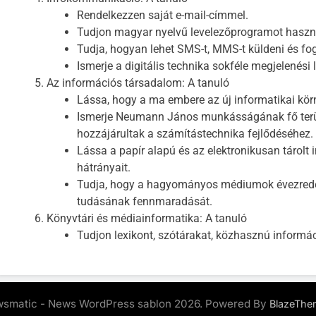
Rendelkezzen saját e-mail-címmel.
Tudjon magyar nyelvű levelezőprogramot haszn
Tudja, hogyan lehet SMS-t, MMS-t küldeni és fo
Ismerje a digitális technika sokféle megjelenési 
Az információs társadalom: A tanuló
Lássa, hogy a ma embere az új informatikai körn
Ismerje Neumann János munkásságának fő terül
hozzájárultak a számítástechnika fejlődéséhez.
Lássa a papír alapú és az elektronikusan tárolt
hátrányait.
Tudja, hogy a hagyományos médiumok évezredek
tudásának fennmaradását.
Könyvtári és médiainformatika: A tanuló
Tudjon lexikont, szótárakat, közhasznú informác
smatic - News WordPress sablon 2026. Powered By
BlazeThe