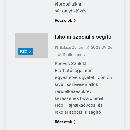
kipróbálták a
sárkányhajózást.
Részletek
Iskolai szociális segítő
Balázs Zoltán
2023.09.26.
ISKOLA
0
1 mins
Kedves Szülők!
Elérhetőségeimen
egyeztetve ügyeleti időmön
kívül isszívesen állok
rendelkezésükre,
keressenek bizalommal!
Hódi Hajnalkaóvodai és
iskolai szociális segítő
Részletek