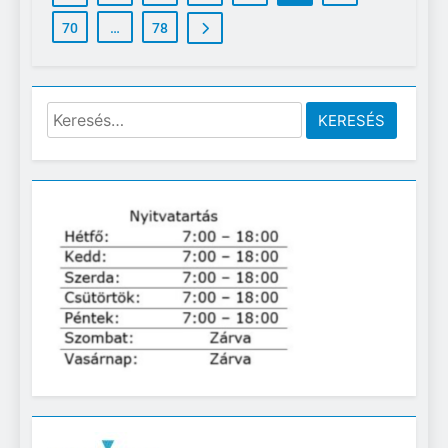
70
…
78
Keresés: