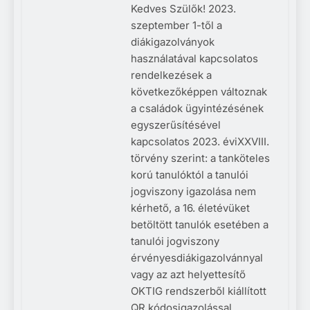
Kedves Szülők! 2023.
szeptember 1-től a
diákigazolványok
használatával kapcsolatos
rendelkezések a
következőképpen változnak
a családok ügyintézésének
egyszerűsítésével
kapcsolatos 2023. éviXXVIII.
törvény szerint: a tanköteles
korú tanulóktól a tanulói
jogviszony igazolása nem
kérhető, a 16. életévüket
betöltött tanulók esetében a
tanulói jogviszony
érvényesdiákigazolvánnyal
vagy az azt helyettesítő
OKTIG rendszerből kiállított
QR kódosigazolással