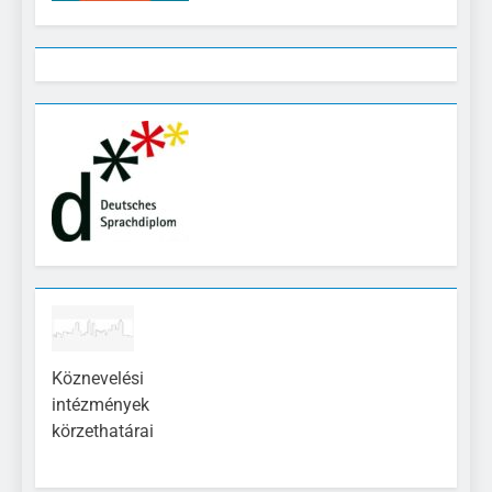
Köznevelési
intézmények
körzethatárai