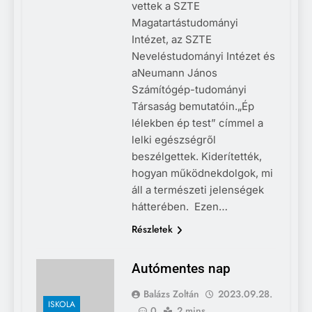
vettek a SZTE
Magatartástudományi
Intézet, az SZTE
Neveléstudományi Intézet és
aNeumann János
Számítógép-tudományi
Társaság bemutatóin.„Ép
lélekben ép test” címmel a
lelki egészségről
beszélgettek. Kiderítették,
hogyan működnekdolgok, mi
áll a természeti jelenségek
hátterében. Ezen…
Részletek
Autómentes nap
Balázs Zoltán
2023.09.28.
ISKOLA
0
2 mins