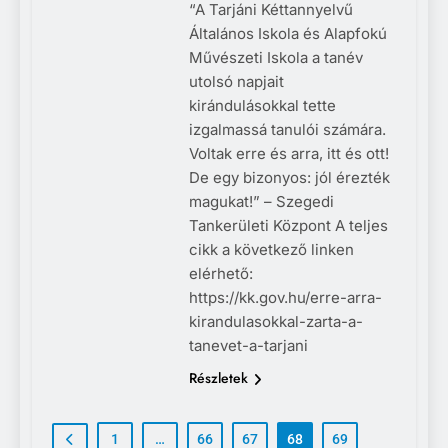
“A Tarjáni Kéttannyelvű
Általános Iskola és Alapfokú
Művészeti Iskola a tanév
utolsó napjait
kirándulásokkal tette
izgalmassá tanulói számára.
Voltak erre és arra, itt és ott!
De egy bizonyos: jól érezték
magukat!” – Szegedi
Tankerületi Központ A teljes
cikk a következő linken
elérhető:
https://kk.gov.hu/erre-arra-
kirandulasokkal-zarta-a-
tanevet-a-tarjani
Részletek
1
…
66
67
68
69