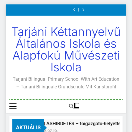
Mi
értekezletek
közétkeztetés
és
Mi
értekezletek
közétkeztetés
Kötelező
A
Világunk!
2026.
rendje
ajánlott
Világunk!
2026.
rendje
és
Mi
Ugrás
május
olvasmányok
május
ajánlott
Világunk!
a
04-
04-
olvasmányok
14.
14.
tartalomra
Tarjáni Kéttannyelvű
Általános Iskola és
Alapfokú Művészeti
Iskola
Tarjani Bilingual Primary School With Art Education
– Tarjani Bilinguale Grundschule Mit Kunstprofil
ÁLLÁSHIRDETÉS – főigazgató-helyettes
AKTUÁLIS
2026.07.10.