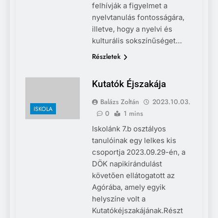
felhívják a figyelmet a
nyelvtanulás fontosságára,
illetve, hogy a nyelvi és
kulturális sokszínűséget…
Részletek
Kutatók Éjszakája
Balázs Zoltán
2023.10.03.
ISKOLA
0
1 mins
Iskolánk 7.b osztályos
tanulóinak egy lelkes kis
csoportja 2023.09.29-én, a
DÖK napikirándulást
követően ellátogatott az
Agórába, amely egyik
helyszíne volt a
Kutatókéjszakájának.Részt