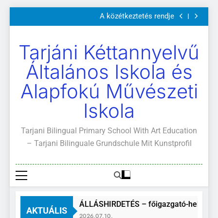
Szülői értekezletek 2026. május 04-14.
Ugrás
A közétkeztetés rendje
a
Kötelező és ajánlott olvasmányok
A Mi Világunk!
tartalomra
Szülői értekezletek 2026. május 04-14.
Tarjáni Kéttannyelvű
A közétkeztetés rendje
Kötelező és ajánlott olvasmányok
Általános Iskola és
A Mi Világunk!
Alapfokú Művészeti
Iskola
Tarjani Bilingual Primary School With Art Education
– Tarjani Bilinguale Grundschule Mit Kunstprofil
ÁLLÁSHIRDETÉS – főigazgató-helyette
AKTUÁLIS
2026.07.10.