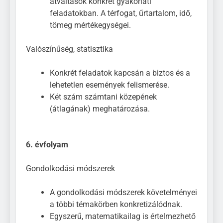
átváltások konkrét gyakorlati
feladatokban. A térfogat, űrtartalom, idő,
tömeg mértékegységei.
Valószínűség, statisztika
Konkrét feladatok kapcsán a biztos és a
lehetetlen események felismerése.
Két szám számtani közepének
(átlagának) meghatározása.
6. évfolyam
Gondolkodási módszerek
A gondolkodási módszerek követelményei
a többi témakörben konkretizálódnak.
Egyszerű, matematikailag is értelmezhető