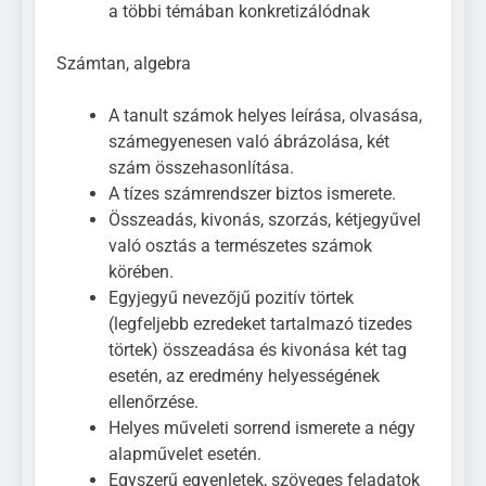
a többi témában konkretizálódnak
Számtan, algebra
A tanult számok helyes leírása, olvasása,
számegyenesen való ábrázolása, két
szám összehasonlítása.
A tízes számrendszer biztos ismerete.
Összeadás, kivonás, szorzás, kétjegyűvel
való osztás a természetes számok
körében.
Egyjegyű nevezőjű pozitív törtek
(legfeljebb ezredeket tartalmazó tizedes
törtek) összeadása és kivonása két tag
esetén, az eredmény helyességének
ellenőrzése.
Helyes műveleti sorrend ismerete a négy
alapművelet esetén.
Egyszerű egyenletek, szöveges feladatok