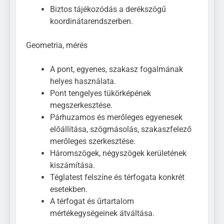
Biztos tájékozódás a derékszögű
koordinátarendszerben.
Geometria, mérés
A pont, egyenes, szakasz fogalmának
helyes használata.
Pont tengelyes tükörképének
megszerkesztése.
Párhuzamos és merőleges egyenesek
előállítása, szögmásolás, szakaszfelező
merőleges szerkesztése.
Háromszögek, négyszögek kerületének
kiszámítása.
Téglatest felszíne és térfogata konkrét
esetekben.
A térfogat és űrtartalom
mértékegységeinek átváltása.