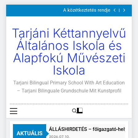
Szülői értekezletek 2026. május 04-14.
Ugrás
A közétkeztetés rendje
a
Kötelező és ajánlott olvasmányok
A Mi Világunk!
tartalomra
Szülői értekezletek 2026. május 04-14.
Tarjáni Kéttannyelvű
A közétkeztetés rendje
Kötelező és ajánlott olvasmányok
Általános Iskola és
A Mi Világunk!
Alapfokú Művészeti
Iskola
Tarjani Bilingual Primary School With Art Education
– Tarjani Bilinguale Grundschule Mit Kunstprofil
ÁLLÁSHIRDETÉS – főigazgató-helyettes
AKTUÁLIS
2026.07.10.